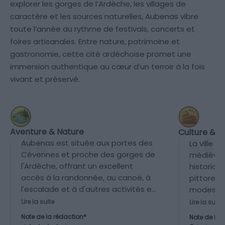
explorer les gorges de l’Ardèche, les villages de
caractère et les sources naturelles, Aubenas vibre
toute l’année au rythme de festivals, concerts et
foires artisanales. Entre nature, patrimoine et
gastronomie, cette cité ardéchoise promet une
immersion authentique au cœur d’un terroir à la fois
vivant et préservé.
Aventure & Nature
Culture & P
Aubenas est située aux portes des
La ville 
Cévennes et proche des gorges de
médiéval
l'Ardèche, offrant un excellent
historique
accès à la randonnée, au canoë, à
pittoresq
l'escalade et à d'autres activités en
modeste a
pleine nature.
limitée 
Lire la suite
Lire la suite
grandes d
Note de la rédaction*
Note de la 