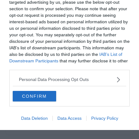
targeted advertising by us, please use the below opt-out
Hébergements
section to confirm your selection. Please note that after your
opt-out request is processed you may continue seeing
4 campings proches d’Aubenas pour profiter du
interest-based ads based on personal information utilized by
calme ardéchois
us or personal information disclosed to third parties prior to
your opt-out. You may separately opt-out of the further
disclosure of your personal information by third parties on the
Airbnb Aubenas : les meilleures locations Airbnb à
IAB’s list of downstream participants. This information may
Aubenas
also be disclosed by us to third parties on the
IAB’s List of
Downstream Participants
that may further disclose it to other
third parties.
Personal Data Processing Opt Outs
Et aussi
CONFIRM
Ardèche
Où dormir près de la Grotte Chauvet ?
Ardèche
Data Deletion
Data Access
Privacy Policy
3 endroits où faire du rafting en Ardèche
Ardèche