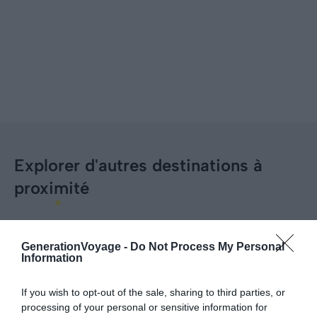
Explorer d'autres destinations à
proximité
Montélimar
Avignon
GenerationVoyage -
Do Not Process My Personal
Information
Les Cévennes
Nîmes
If you wish to opt-out of the sale, sharing to third parties, or
processing of your personal or sensitive information for