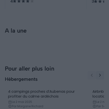
4
3
A la une
Incontournables
Inconto
Les 10 plus beaux spots de
Visite
baignade en Ardèche
incont
Pour aller plus loin
Hébergements
4 campings proches d’Aubenas pour
Airbnb Au
Campings
Locatio
profiter du calme ardéchois
location
Le 2 mai 2025
Le 2 mai
Par Morgane Richard
Par Sam