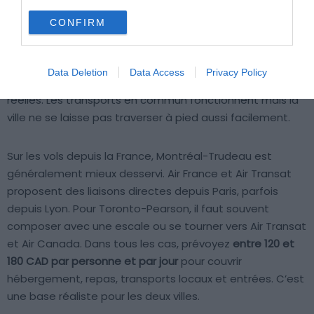
centre-ville. Sur les transports locaux, Montréal est plus
CONFIRM
compacte et plus agréable à parcourir. Le réseau BIXI de
vélos en libre-service couvre bien la ville et reste peu
coûteux pour se déplacer d’un quartier à l’autre. Toronto
Data Deletion
Data Access
Privacy Policy
est plus étendue, les distances entre quartiers sont
réelles. Les transports en commun fonctionnent mais la
ville ne se laisse pas traverser à pied aussi facilement.
Sur les vols depuis la France, Montréal-Trudeau est
généralement mieux desservi. Air France et Air Transat
proposent des liaisons directes depuis Paris, parfois
depuis Lyon. Pour Toronto-Pearson, il faut souvent
composer avec une escale ou se tourner vers Air Transat
et Air Canada. Dans tous les cas, prévoyez
entre 120 et
180 CAD par personne et par jour
pour couvrir
hébergement, repas, transports locaux et entrées. C’est
une base réaliste pour les deux villes.