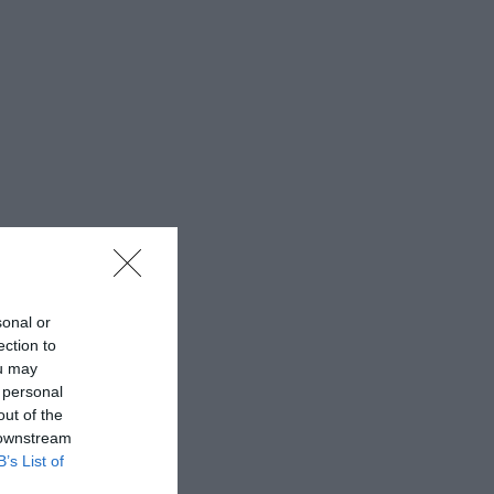
sonal or
ection to
ou may
 personal
out of the
 downstream
B’s List of