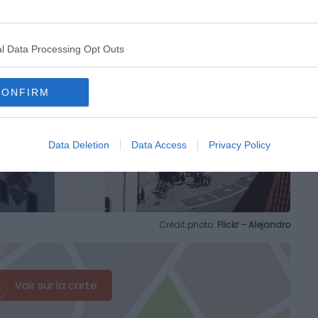
l Data Processing Opt Outs
CONFIRM
Data Deletion
Data Access
Privacy Policy
Crédit photo:
Flickr – Alejandro
Voir sur la carte