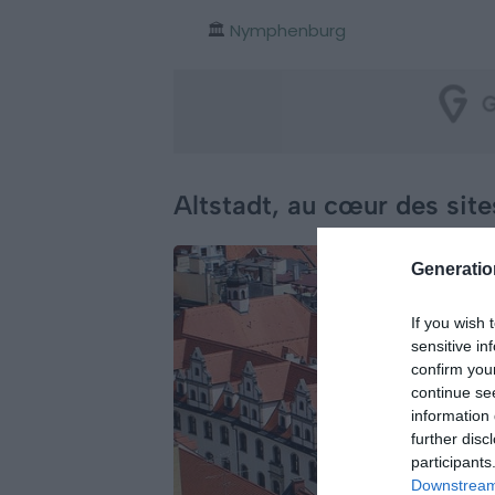
🏛️
Nymphenburg
Altstadt, au cœur des site
Generati
If you wish 
sensitive in
confirm you
continue se
information 
further disc
participants
Downstream 