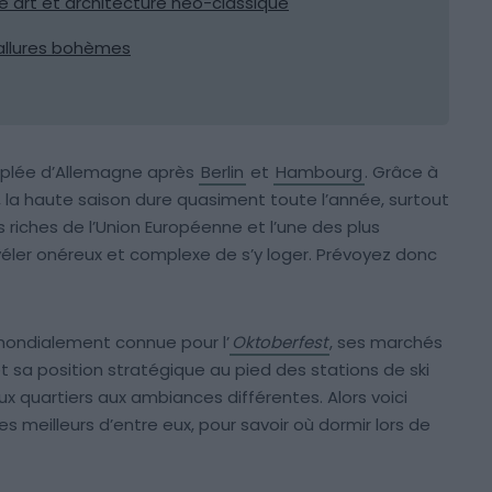
e art et architecture néo-classique
 allures bohèmes
peuplée d’Allemagne après
Berlin
et
Hambourg
. Grâce à
, la haute saison dure quasiment toute l’année, surtout
lus riches de l’Union Européenne et l’une des plus
révéler onéreux et complexe de s’y loger. Prévoyez donc
mondialement connue pour l’
Oktoberfest
, ses marchés
sa position stratégique au pied des stations de ski
ux quartiers aux ambiances différentes. Alors voici
 meilleurs d’entre eux, pour savoir où dormir lors de