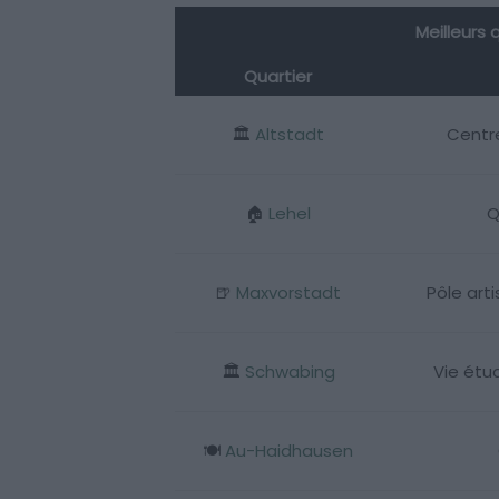
Meilleurs 
Quartier
🏛️
Altstadt
Centre
🏠
Lehel
Q
🍺
Maxvorstadt
Pôle art
🏛️
Schwabing
Vie étu
🍽️
Au-Haidhausen