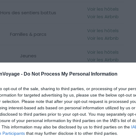
Voir les hôtels
Hors des sentiers battus
Voir les Airbnb
Voir les hôtels
Familles & parcs
Voir les Airbnb
Voir les hôtels
Jeunes
Voir les Airbnb
Voir les hôtels
onVoyage -
Do Not Process My Personal Information
Petits budgets
Voir les Airbnb
to opt-out of the sale, sharing to third parties, or processing of your per
formation for targeted advertising by us, please use the below opt-out s
r selection. Please note that after your opt-out request is processed y
eing interest-based ads based on personal information utilized by us or
disclosed to third parties prior to your opt-out. You may separately opt-
losure of your personal information by third parties on the IAB’s list of
contournables & l’art
. This information may also be disclosed by us to third parties on the
IA
Participants
that may further disclose it to other third parties.