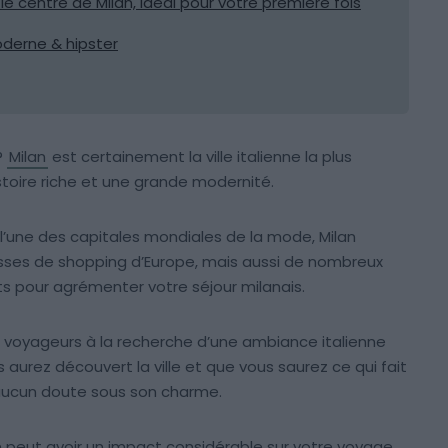
e centre de Milan, idéal pour votre première fois
oderne & hipster
?
Milan
est certainement la ville italienne la plus
istoire riche et une grande modernité.
une des capitales mondiales de la mode, Milan
sses de shopping d’Europe, mais aussi de nombreux
ts pour agrémenter votre séjour milanais.
s voyageurs à la recherche d’une ambiance italienne
us aurez découvert la ville et que vous saurez ce qui fait
 aucun doute sous son charme.
an peut avoir un impact considérable sur votre voyage.