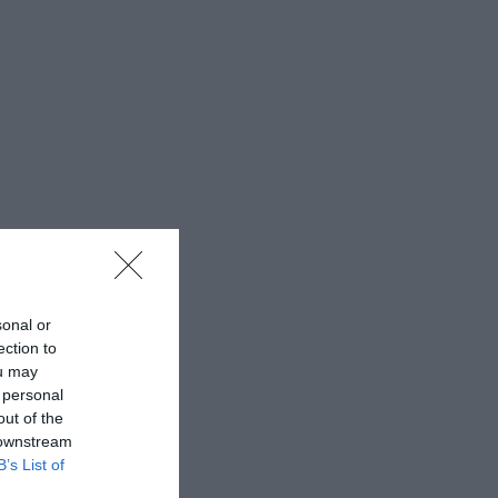
sonal or
ection to
ou may
 personal
out of the
 downstream
B’s List of