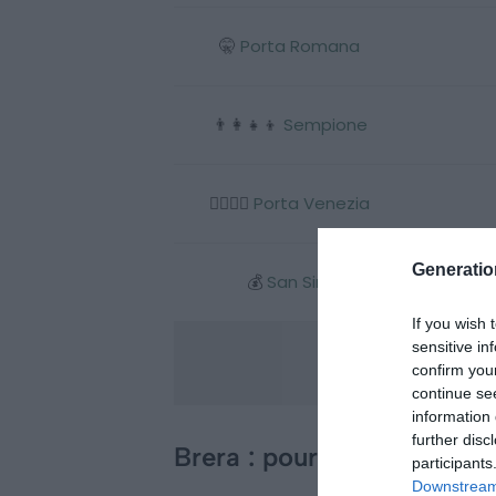
🤫
Porta Romana
👨‍👩‍👧‍👦
Sempione
🙋‍♂️🙋‍♀️
Porta Venezia
Generati
💰
San Siro
If you wish 
sensitive in
confirm you
continue se
information 
further disc
Brera : pour les visites in
participants
Downstream 