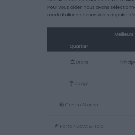
Pour vous aider, nous avons sélectionné
mode italienne accessibles depuis l’aé
Meilleurs
Quartier
🏛️
Brera
Princi
🍸
Navigli
🛍️
Centro Storico
🍕
Porta Nuova & Isola