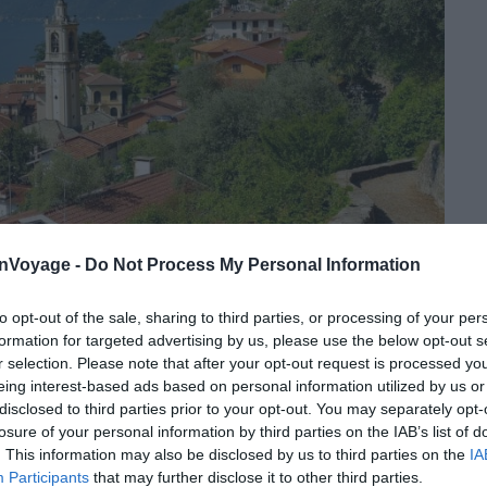
onVoyage -
Do Not Process My Personal Information
to opt-out of the sale, sharing to third parties, or processing of your per
formation for targeted advertising by us, please use the below opt-out s
le de Côme fut fondée par les Romains au 2ème siècle
r selection. Please note that after your opt-out request is processed y
eing interest-based ads based on personal information utilized by us or
m Comum
. Les célèbres Romains Pline l’Ancien et Pline
disclosed to third parties prior to your opt-out. You may separately opt-
 une ville de 83 265 habitants, la plus importante de la
losure of your personal information by third parties on the IAB’s list of
 point d’entrée pour visiter le lac de Côme en arrivant
. This information may also be disclosed by us to third parties on the
IA
a ville est mondialement réputée pour son commerce
Participants
that may further disclose it to other third parties.