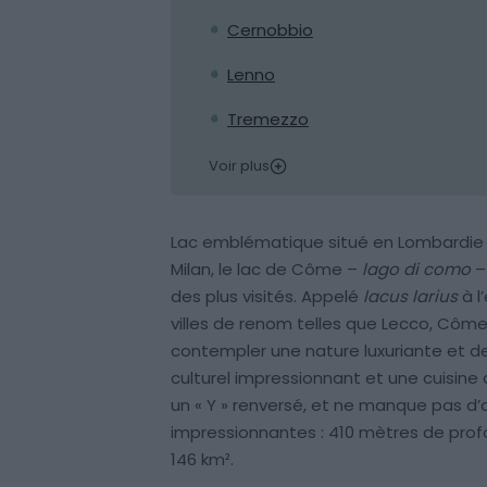
Cernobbio
Lenno
Tremezzo
Voir plus
Lac emblématique situé en Lombardie d
Milan, le lac de Côme –
lago di como
–
des plus visités. Appelé
lacus larius
à l
villes de renom telles que Lecco, Côme
contempler une nature luxuriante et de 
culturel impressionnant et une cuisine 
un « Y » renversé, et ne manque pas d’
impressionnantes : 410 mètres de profo
146 km².