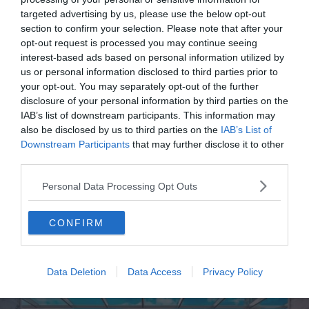
Cet hôtel est un lieu incontournable pour les amoureux
targeted advertising by us, please use the below opt-out
de l’architecture avec sa décoration moderne et colorée
section to confirm your selection. Please note that after your
et son mobilier de designer. Plongez dans
opt-out request is processed you may continue seeing
l’effervescence de Milan depuis les terrasses donnant
interest-based ads based on personal information utilized by
us or personal information disclosed to third parties prior to
sur la ville. La salle de sport avec sauna est également
your opt-out. You may separately opt-out of the further
un endroit idéal pour se détendre après une journée de
disclosure of your personal information by third parties on the
découvertes.
IAB’s list of downstream participants. This information may
also be disclosed by us to third parties on the
IAB’s List of
Downstream Participants
that may further disclose it to other
Réserver cet hôtel
third parties.
Personal Data Processing Opt Outs
Escapade raffinée chez ME Milan Il
CONFIRM
Duca
Data Deletion
Data Access
Privacy Policy