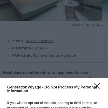
Crédit photo : Booking
📍
Lieu :
Voir sur la carte
💶
Gamme :
Luxueux
💙
On aime :
Son architecture unique
Niché dans un bâtiment historique rénové
, vous
séjournez à quelques pas de la
cathédrale de Milan
et
du quartier de la mode. Vous pouvez également
GenerationVoyage -
Do Not Process My Personal
rejoindre facilement la gare centrale de Milan depuis la
Information
station de métro
Duomo
située à proximité.
If you wish to opt-out of the sale, sharing to third parties, or
processing of your personal or sensitive information for