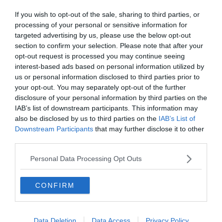
If you wish to opt-out of the sale, sharing to third parties, or
processing of your personal or sensitive information for
Vivez un séjour exceptionnel au sein de cet hôtel spa de
targeted advertising by us, please use the below opt-out
Narbonne avec des équipements pensés pour votre
section to confirm your selection. Please note that after your
bien-être. Profitez d’un petit déjeuner diversifié, d’un
opt-out request is processed you may continue seeing
parking privé et sécurisé sur réservation, d’une station de
interest-based ads based on personal information utilized by
recharge pour voitures électriques et du Wi-Fi gratuit. Il y
us or personal information disclosed to third parties prior to
your opt-out. You may separately opt-out of the further
a aussi un
roof top
agréable et une salle de réunion pour
disclosure of your personal information by third parties on the
les séminaires et le coworking. Découvrez également
IAB’s list of downstream participants. This information may
l’espace bien-être avec des massages personnalisés et
also be disclosed by us to third parties on the
IAB’s List of
un sauna en bois d’épicéa
. Vivez ainsi une expérience
Downstream Participants
that may further disclose it to other
anti-stress, régénérante et écologique au service de
third parties.
votre bien-être !
Personal Data Processing Opt Outs
Voir cet hôtel
CONFIRM
Data Deletion
Data Access
Privacy Policy