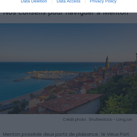
Data Deletion
Data Access
Privacy Policy
Nos conseils pour naviguer à Menton
Crédit photo : Shutterstock – LongJon
Menton possède deux ports de plaisance : le Vieux Port