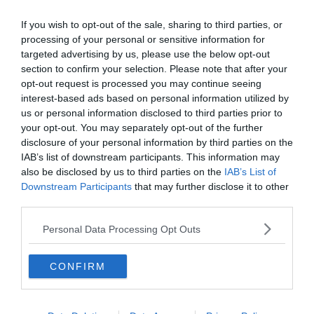
Location de bateau à Villeneuve-Loubet : comment
faire et où ?
If you wish to opt-out of the sale, sharing to third parties, or
processing of your personal or sensitive information for
targeted advertising by us, please use the below opt-out
section to confirm your selection. Please note that after your
Faut-il un permis pour naviguer à
opt-out request is processed you may continue seeing
Menton ?
interest-based ads based on personal information utilized by
us or personal information disclosed to third parties prior to
your opt-out. You may separately opt-out of the further
Il n’est pas nécessaire de posséder un permis
pour louer
disclosure of your personal information by third parties on the
un bateau à Menton. Si vous n’en disposez pas, vous
IAB’s list of downstream participants. This information may
pourrez parfaitement naviguer une embarcation de
also be disclosed by us to third parties on the
IAB’s List of
petite taille avec une puissance inférieure à 4,5 kw. Ces
Downstream Participants
that may further disclose it to other
navires ne nécessitent aucun permis. En revanche, si
third parties.
vous souhaitez un bateau plus grand ou plus puissant,
Personal Data Processing Opt Outs
vous devrez être accompagné d’un skipper.
CONFIRM