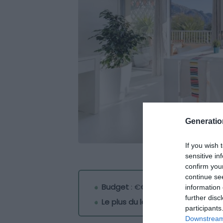
Generati
If you wish 
sensitive in
confirm you
continue se
Budget
: €€
information 
further disc
Le plus du logement
: la vue sur 
participants
Downstream 