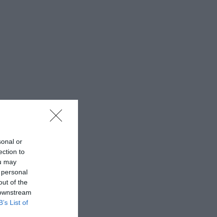
sonal or
ection to
ou may
 personal
out of the
 downstream
B’s List of