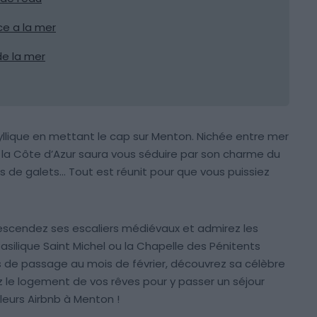
ce a la mer
de la mer
yllique en mettant le cap sur Menton. Nichée entre mer
la Côte d’Azur saura vous séduire par son charme du
es de galets… Tout est réunit pour que vous puissiez
escendez ses escaliers médiévaux et admirez les
silique Saint Michel ou la Chapelle des Pénitents
es de passage au mois de février, découvrez sa célèbre
ez le logement de vos rêves pour y passer un séjour
lleurs Airbnb à Menton !