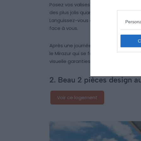
Posez vos valises dans ce petit nid doui
des plus jolis quartiers de Menton, il v
Languissez-vous du calme de la grand
Persona
face à vous.
Après une journée à la plage ou dans la 
le Mirazur qui se fond dans une végétat
visuelle garanties !
2. Beau 2 pièces design au
Voir ce logement