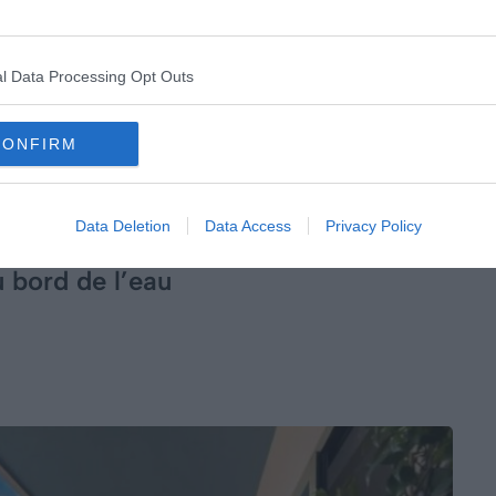
llet à l’intérieur immaculé et lumineux. Situé dans l’un
ous assure une vue exceptionnelle sur la mer.
e terrasse et du magnifique panorama se dressant
l Data Processing Opt Outs
CONFIRM
vieille ville, faîtes un arrêt dans le fameux restaurant
ion luxuriante. Surprenantes expériences culinaire et
Data Deletion
Data Access
Privacy Policy
 bord de l’eau