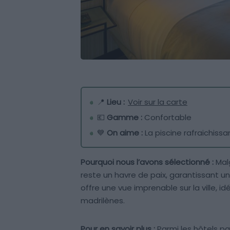
📍
Lieu :
Voir sur la carte
💶
Gamme :
Confortable
💙
On aime :
La piscine rafraichissan
Pourquoi nous l’avons sélectionné :
Malg
reste un havre de paix, garantissant un
offre une vue imprenable sur la ville, i
madrilènes.
Pour en savoir plus :
Parmi les hôtels p