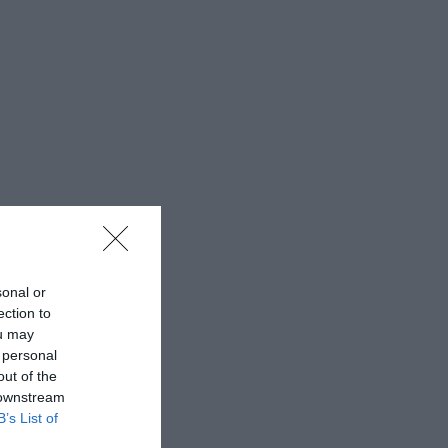
sonal or
ection to
ou may
 personal
out of the
 downstream
B’s List of