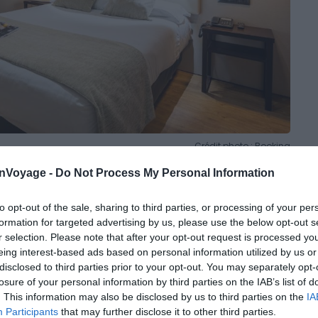
Crédit photo : Booking
onVoyage -
Do Not Process My Personal Information
to opt-out of the sale, sharing to third parties, or processing of your per
formation for targeted advertising by us, please use the below opt-out s
ur Madrid
r selection. Please note that after your opt-out request is processed y
eing interest-based ads based on personal information utilized by us or
disclosed to third parties prior to your opt-out. You may separately opt-
lement situé en plein centre-ville, l’Hotel Cortezo
losure of your personal information by third parties on the IAB’s list of
 pied. Son rooftop avec solarium offre une vue
. This information may also be disclosed by us to third parties on the
IA
d.
Participants
that may further disclose it to other third parties.