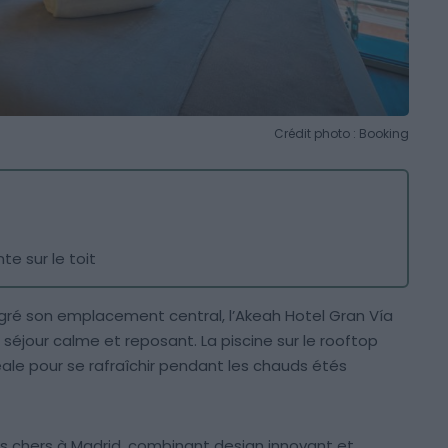
Crédit photo : Booking
te sur le toit
ré son emplacement central, l’Akeah Hotel Gran Vía
 séjour calme et reposant. La piscine sur le rooftop
déale pour se rafraîchir pendant les chauds étés
as chers à Madrid, combinant design innovant et