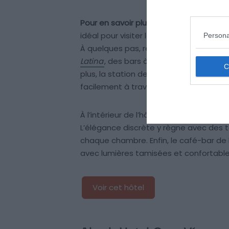
Pour en savoir plus :
Situé en plein cœu
idéal pour visiter la ville. Séjournez à
mo
Persona
À quelques pas, rejoignez aussi la cél
Latina
, des bars à tapas authentiques 
plus, la station de métro
Tirso de Moli
facilement à travers la ville.
À l’intérieur de l’hôtel, la décoration 
L’élégance discrète y règne avec des 
chaque chambre. Enfin, le café-bar de 
avec lumières tamisées et confortables
Voir cet hôtel