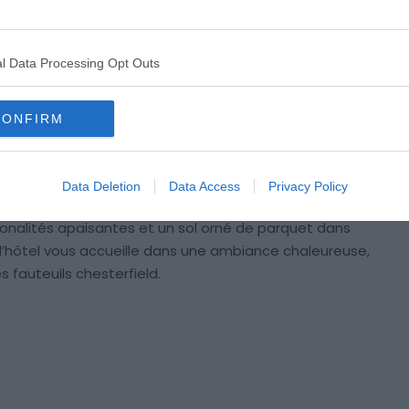
r de
Madrid
, l’Hotel Cortezo est le point de départ
ins de 5 min de la
Puerta del Sol
et de la
Plaza Mayor
.
l Data Processing Opt Outs
èbre
Plaza Santa Ana
. Dans le vibrant quartier de
La
vous invitent à déguster la gastronomie locale. De
CONFIRM
na
, à tout juste 100 m, vous permet de naviguer
Data Deletion
Data Access
Privacy Policy
combine à la perfection classique et modernité.
tonalités apaisantes et un sol orné de parquet dans
l’hôtel vous accueille dans une ambiance chaleureuse,
 fauteuils chesterfield.