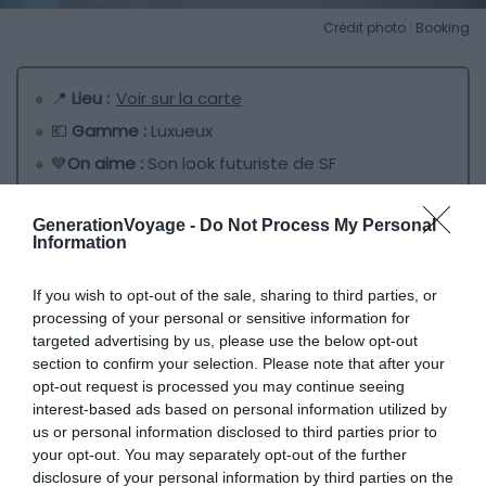
Crédit photo : Booking
📍
Lieu :
Voir sur la carte
💶
Gamme :
Luxueux
💙
On aime :
Son look futuriste de SF
GenerationVoyage -
Do Not Process My Personal
La station de métro
Cartagena
se trouve à seulement
Information
200m de l’hôtel pour découvrir le majestueux
Paseo de la
Castellana
et le mythique stade de football
Santiago-
If you wish to opt-out of the sale, sharing to third parties, or
processing of your personal or sensitive information for
Bernabéu
à proximité. Tout juste 5m à pied vous
targeted advertising by us, please use the below opt-out
suffiront pour rejoindre le quartier chic de
Salamanca
et
section to confirm your selection. Please note that after your
ses grands boulevards, parfait pour explorer la
opt-out request is processed you may continue seeing
gastronomie madrilène et les boutiques de créateurs.
interest-based ads based on personal information utilized by
us or personal information disclosed to third parties prior to
your opt-out. You may separately opt-out of the further
Chaque étage est conçu par un architecte international
disclosure of your personal information by third parties on the