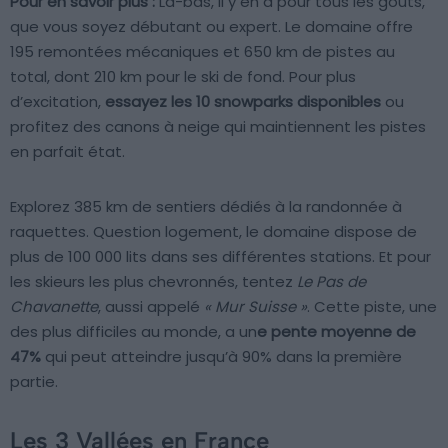
Pour en savoir plus :
Là-bas, il y en a pour tous les goûts,
que vous soyez débutant ou expert. Le domaine offre
195 remontées mécaniques et 650 km de pistes au
total, dont 210 km pour le ski de fond. Pour plus
d’excitation,
essayez les 10 snowparks disponibles
ou
profitez des canons à neige qui maintiennent les pistes
en parfait état.
Explorez 385 km de sentiers dédiés à la randonnée à
raquettes. Question logement, le domaine dispose de
plus de 100 000 lits dans ses différentes stations. Et pour
les skieurs les plus chevronnés, tentez
Le Pas de
Chavanette
, aussi appelé
« Mur Suisse »
. Cette piste, une
des plus difficiles au monde, a un
e pente moyenne de
47%
qui peut atteindre jusqu’à 90% dans la première
partie.
Les 3 Vallées en France