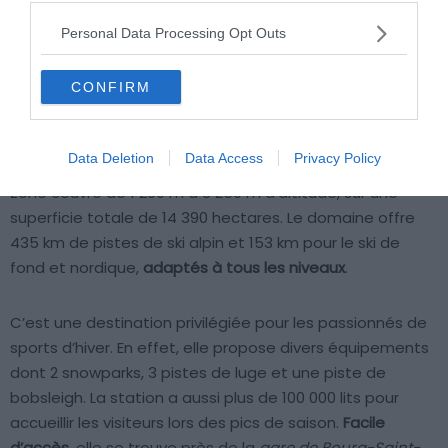
vallée de la Tarentaise
,
Paradiski
en France brille par son
Personal Data Processing Opt Outs
immensité. Avec un
réseau de pistes s’étendant sur près
de 425 km
, ce domaine se distingue comme l’un des plus
vastes d’Europe, offrant une expérience de ski inégalée.
CONFIRM
Pour en savoir plus :
Paradiski
comprend plusieurs
Data Deletion
Data Access
Privacy Policy
stations bien connues comme
La Plagne
et
Les Arcs
. La
zone couvre de 1 200 m à 3 250 m d’altitude, sur une
superficie totale de 14 390 hectares. Le domaine offre
435 km de pistes de ski alpin et 153 km pour le ski de
fond et nordique,
adaptés à tous les niveaux
.
C’est une destination privilégiée pour les passionnés de
sports d’hiver. En effet, elle propose divers équipements
dont 2 snowparks, 3 pistes de luge et une piste de
bobsleigh. La station a aussi plus de 100 000 lits pour
accueillir les visiteurs lors des pics de saison.
Facile
d’accès
, elle se trouve près de la
gare de Bourg-Saint-