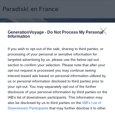
Paradiski en France
GenerationVoyage -
Do Not Process My Personal
Information
If you wish to opt-out of the sale, sharing to third parties, or
processing of your personal or sensitive information for
targeted advertising by us, please use the below opt-out
section to confirm your selection. Please note that after your
opt-out request is processed you may continue seeing
interest-based ads based on personal information utilized by
us or personal information disclosed to third parties prior to
your opt-out. You may separately opt-out of the further
disclosure of your personal information by third parties on the
IAB’s list of downstream participants. This information may
Shutterstock – Peter Gudella
also be disclosed by us to third parties on the
IAB’s List of
Downstream Participants
that may further disclose it to other
Pourquoi nous l’avons sélectionné :
Niché au cœur de la
third parties.