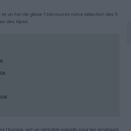
et un fan de glisse ? Découvrez notre sélection des 5
les des Alpes.
se
nce
ance
s l’
Europe
, est un véritable paradis pour les amateurs