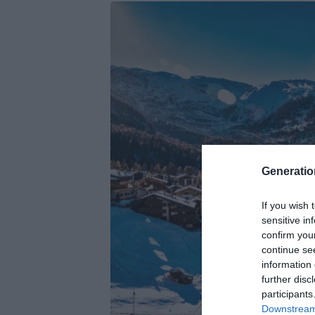
Generati
If you wish 
sensitive in
confirm you
continue se
information 
further disc
participants
Downstream 