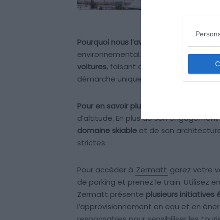
Persona
Pourquoi nous l’avons sélectionné :
Zer
environnemental. Depuis 1972, cette sta
voitures
, faisant d’elle un véritable pi
démarche unique qui la positionne co
Pour en savoir plus :
Découvrez ce paradi
d’altitude. En plus de son engagement p
domaine skiable
et de son architectur
strictes.
Pour accéder à
Zermatt
garez votre v
de parking et prenez le train. Utilisez e
Zermatt présente
plusieurs initiative
l’approvisionnement en eau et en éner
responsables pour sensibiliser les touri