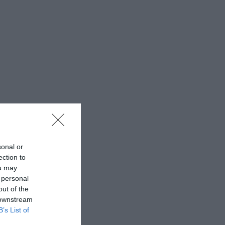
sonal or
ection to
ou may
 personal
out of the
 downstream
B’s List of