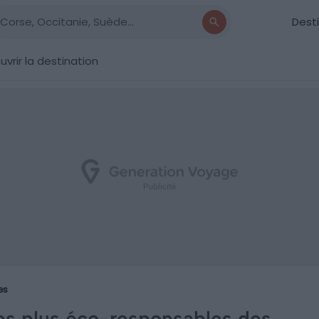
Dest
vrir la destination
es
les plus éco-responsables des