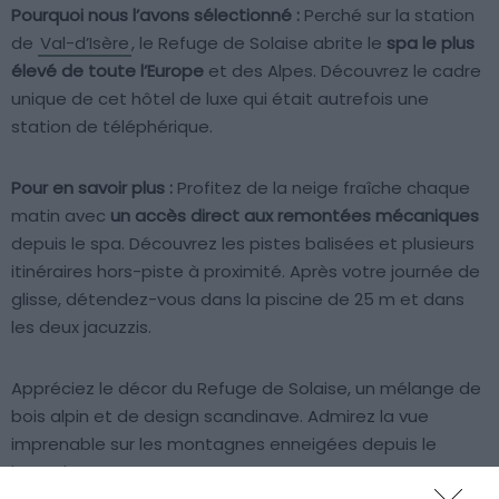
Pourquoi nous l’avons sélectionné :
Perché sur la station
de
Val-d’Isère
, le Refuge de Solaise abrite le
spa le plus
élevé de toute l’Europe
et des Alpes. Découvrez le cadre
unique de cet hôtel de luxe qui était autrefois une
station de téléphérique.
Pour en savoir plus :
Profitez de la neige fraîche chaque
matin avec
un accès direct aux remontées mécaniques
depuis le spa. Découvrez les pistes balisées et plusieurs
itinéraires hors-piste à proximité. Après votre journée de
glisse, détendez-vous dans la piscine de 25 m et dans
les deux jacuzzis.
Appréciez le décor du Refuge de Solaise, un mélange de
bois alpin et de design scandinave. Admirez la vue
imprenable sur les montagnes enneigées depuis le
jacuzzi.