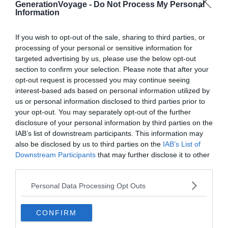
GenerationVoyage -
Do Not Process My Personal
Information
En savoir plus
If you wish to opt-out of the sale, sharing to third parties, or
processing of your personal or sensitive information for
targeted advertising by us, please use the below opt-out
section to confirm your selection. Please note that after your
À lire aussi sur le guide Les sports d'hiver
opt-out request is processed you may continue seeing
interest-based ads based on personal information utilized by
dans les Alpes :
us or personal information disclosed to third parties prior to
Les 9 meilleures stations de ski des Alpes
your opt-out. You may separately opt-out of the further
disclosure of your personal information by third parties on the
Les 7 stations de ski pour faire la fête dans les Alpes
IAB’s list of downstream participants. This information may
Les 5 stations les plus chères des Alpes (prix du
also be disclosed by us to third parties on the
IAB’s List of
forfait)
Downstream Participants
that may further disclose it to other
third parties.
Les 5 stations de ski les plus éco-responsables des
Alpes
Personal Data Processing Opt Outs
CONFIRM
Le spa de l’Alparena à La Rosière