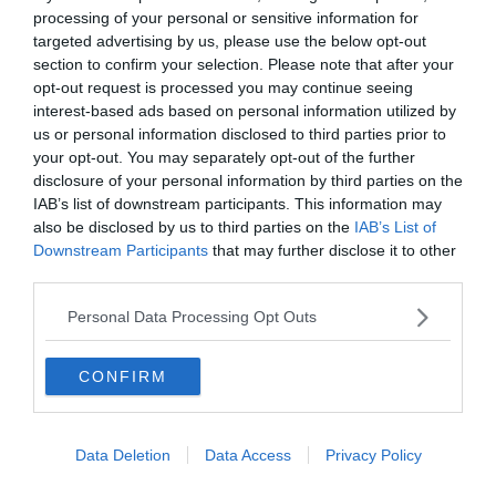
processing of your personal or sensitive information for
targeted advertising by us, please use the below opt-out
section to confirm your selection. Please note that after your
opt-out request is processed you may continue seeing
interest-based ads based on personal information utilized by
us or personal information disclosed to third parties prior to
Shutterstock – Vapy
your opt-out. You may separately opt-out of the further
disclosure of your personal information by third parties on the
Pourquoi nous l’avons sélectionné :
L’Absolut Park
IAB’s list of downstream participants. This information may
Flachauwinkl en Autriche est connu comme étant un
also be disclosed by us to third parties on the
IAB’s List of
haut lieu de rassemblement international. Avec son
Downstream Participants
that may further disclose it to other
ambiance chaleureuse, profitez de son cadre idéal pour
third parties.
vous détendre et vous amuser entre amis après une
Personal Data Processing Opt Outs
journée sur les pistes.
CONFIRM
Pour en savoir plus :
Si vous aimez le freestyle,
Flachauwinkl, près de
Salzbourg
, est un incontournable.
C’est là que vous trouverez l’un des meilleurs snowparks
Data Deletion
Data Access
Privacy Policy
des Alpes, l’Absolut Park. Essayez une multitude