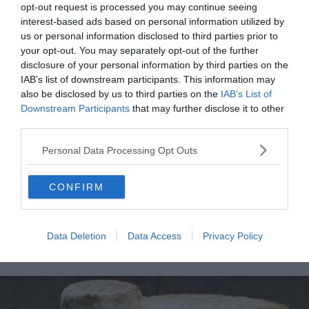
opt-out request is processed you may continue seeing
interest-based ads based on personal information utilized by
us or personal information disclosed to third parties prior to
À lire aussi sur le guide La gastronomie en
your opt-out. You may separately opt-out of the further
Auvergne-Rhône-Alpes :
disclosure of your personal information by third parties on the
IAB’s list of downstream participants. This information may
Les 15 spécialités culinaires d'Auvergne-Rhône-Alpes
also be disclosed by us to third parties on the
IAB’s List of
Les 15 fromages à déguster en Auvergne-Rhône-
Downstream Participants
that may further disclose it to other
Alpes
third parties.
Les 10 produits AOP les plus gourmands d'Auvergne-
Personal Data Processing Opt Outs
Rhône-Alpes
Les 7 hôtels avec les meilleures tables en Auvergne-
CONFIRM
Rhône-Alpes
Data Deletion
Data Access
Privacy Policy
Le Chambérat du Massif Central