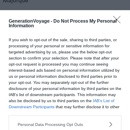
Majorque
Le prix du ferry de Valence à Palma de Majorque varie
selon les conditions de votre voyage :
GenerationVoyage -
Do Not Process My Personal
Information
Comptez de
50 à 85€
environ pour vous rendre seul
If you wish to opt-out of the sale, sharing to third parties, or
à destination.
processing of your personal or sensitive information for
targeted advertising by us, please use the below opt-out
En toute logique, le prix sera plus élevé si vous êtes
section to confirm your selection. Please note that after your
véhiculé. Une voiture citadine coûte, selon la
opt-out request is processed you may continue seeing
compagnie, de 4
0 à 90€
en plus du billet. Les
interest-based ads based on personal information utilized by
motards, eux, devront prévoir une trentaine d’euros
us or personal information disclosed to third parties prior to
de supplément seulement.
your opt-out. You may separately opt-out of the further
disclosure of your personal information by third parties on the
Votre animal de compagnie sera également soumis
IAB’s list of downstream participants. This information may
à des frais annexes si vous décidez d’embarquer.
also be disclosed by us to third parties on the
IAB’s List of
Downstream Participants
that may further disclose it to other
third parties.
Comment réserver son trajet en ferry
Personal Data Processing Opt Outs
pour Palma de Majorque depuis