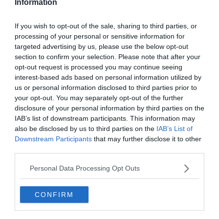
Information
If you wish to opt-out of the sale, sharing to third parties, or
Shutterstock – 1 Media
processing of your personal or sensitive information for
targeted advertising by us, please use the below opt-out
Pourquoi nous l’avons sélectionné :
Cette plage fait
section to confirm your selection. Please note that after your
partie de la même réserve naturelle que
El Saler
, mais
opt-out request is processed you may continue seeing
elle est plus reculée et préservée. Ses dunes
interest-based ads based on personal information utilized by
spectaculaires, ses sentiers de randonnée et
us or personal information disclosed to third parties prior to
your opt-out. You may separately opt-out of the further
l’observation d’oiseaux migrateurs en font un endroit
disclosure of your personal information by third parties on the
paisible pour profiter de la nature.
IAB’s list of downstream participants. This information may
also be disclosed by us to third parties on the
IAB’s List of
Pour en savoir plus :
La plage de la Devesa se situe dans
Downstream Participants
that may further disclose it to other
third parties.
le
Parc Naturel de l’Albufera
, s’étend sur plusieurs
kilomètres de sable fin et de dunes. Elle est facilement
Personal Data Processing Opt Outs
accessible en voiture ou grâce aux transports publics
depuis le centre de Valence. Vous découvrez un espace
CONFIRM
protégé depuis les années 1980 avec de nombreuses
espèces végétales endémiques et un écosystème riche