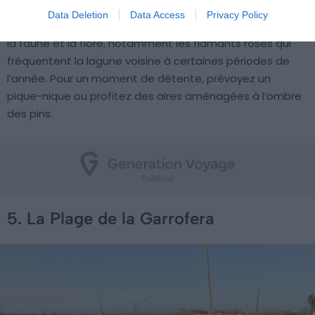
qui attire les amateurs de nature. Vous pratiquez la
Data Deletion
Data Access
Privacy Policy
randonnée sur des sentiers balisés, parfaits pour admirer
la faune et la flore, notamment les flamants roses qui
fréquentent la lagune voisine à certaines périodes de
l’année. Pour un moment de détente, prévoyez un
pique-nique ou profitez des aires aménagées à l’ombre
des pins.
5. La Plage de la Garrofera