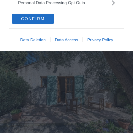
Personal Data Processing Opt Outs
7. Studio côté campagne
CONFIRM
Voir ce logement
Data Deletion
Data Access
Privacy Policy