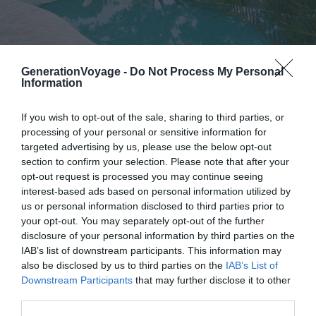
GenerationVoyage -
Do Not Process My Personal
Information
Crédit photo :
Airbnb
If you wish to opt-out of the sale, sharing to third parties, or
processing of your personal or sensitive information for
targeted advertising by us, please use the below opt-out
Budget :
€€€
section to confirm your selection. Please note that after your
Le plus du logement :
la vue sur la mer
opt-out request is processed you may continue seeing
interest-based ads based on personal information utilized by
us or personal information disclosed to third parties prior to
Un appartement très bien situé avec vue sur la mer vous
your opt-out. You may separately opt-out of the further
conviendrait-il ? En plus de ses nombreux attraits, vous
disclosure of your personal information by third parties on the
IAB’s list of downstream participants. This information may
aurez le plaisir d’avoir accès à un terrain de boule dans la
also be disclosed by us to third parties on the
IAB’s List of
propriété. Une parfaite occasion d’apprendre le jeu local
Downstream Participants
that may further disclose it to other
du sud de la
France
, la pétanque.
third parties.