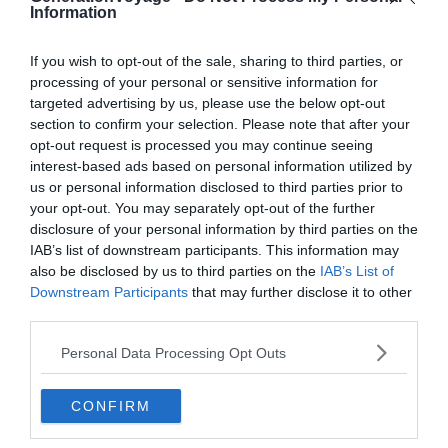
Information
Cette soirée est unique en son genre : aux sons d’un
If you wish to opt-out of the sale, sharing to third parties, or
orchestre de musique baroque, vous allez pouvoir
processing of your personal or sensitive information for
assister à un bal masqué en traditionnels costumes
targeted advertising by us, please use the below opt-out
vénitiens.
section to confirm your selection. Please note that after your
opt-out request is processed you may continue seeing
interest-based ads based on personal information utilized by
Dans la Salle des Fêtes prévue à cet effet, vous serez
us or personal information disclosed to third parties prior to
accompagné d’un professeur de danse qui vous
your opt-out. You may separately opt-out of the further
montera les danses à la mode d’alors telles que le
disclosure of your personal information by third parties on the
IAB’s list of downstream participants. This information may
menuet, la valse, le quadrille ou la contredanse, juste
also be disclosed by us to third parties on the
IAB’s List of
avant de dîner dans ce sublime hôtel Danieli. Le dîner,
Downstream Participants
that may further disclose it to other
quant à lui, inclut la consommation de quatre plats et le
third parties.
vin.
Personal Data Processing Opt Outs
Durant 4 heures, vous allez remonter le temps à l’époque
CONFIRM
faste de Venise dans un des plus majestueux hôtels de
la cité. Décoré de lustres en verre de
Murano
, offrant