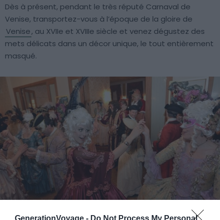
Dès à présent, pendant le très réputé Carnaval de
Venise, transportez-vous à l’époque de la gloire de
Venise
, au XVIIe et XVIIIe siècle et venez dégustez des
mets délicats dans un décor unique, le tout entièrement
masqué.
GenerationVoyage -
Do Not Process My Personal