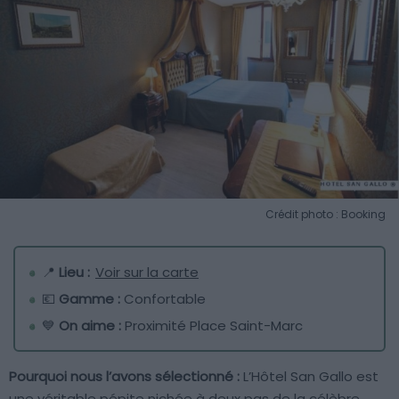
Crédit photo : Booking
📍
Lieu :
Voir sur la carte
💶
Gamme :
Confortable
💙
On aime :
Proximité Place Saint-Marc
Pourquoi nous l’avons sélectionné :
L’Hôtel San Gallo est
une véritable pépite nichée à deux pas de la célèbre