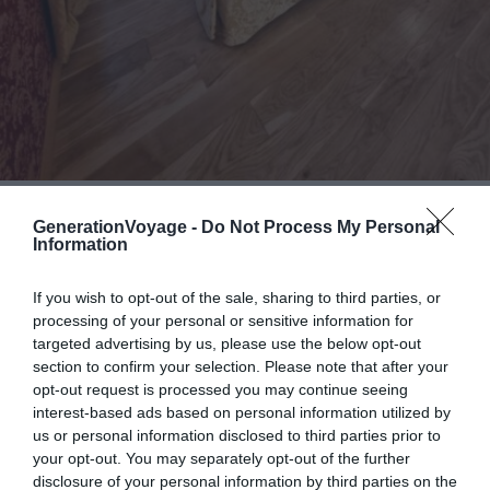
Crédit photo : Booking
GenerationVoyage -
Do Not Process My Personal
Information
📍
Lieu :
Voir sur la carte
If you wish to opt-out of the sale, sharing to third parties, or
💶
Gamme :
Confortable
processing of your personal or sensitive information for
💙
On aime :
Proximité des lieux animés
targeted advertising by us, please use the below opt-out
section to confirm your selection. Please note that after your
opt-out request is processed you may continue seeing
Pourquoi nous l’avons sélectionné :
Imprégnez-vous de
interest-based ads based on personal information utilized by
l’histoire en séjournant à la Residenza Ca’San Marco, un
us or personal information disclosed to third parties prior to
hôtel niché dans un bâtiment chargé de passé et
your opt-out. You may separately opt-out of the further
stratégiquement situé. Plongez dans l’
authenticité de
disclosure of your personal information by third parties on the