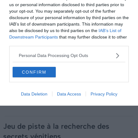
us or personal information disclosed to third parties prior to
carnaval vous sera également offert, souvenir parfait de
your opt-out. You may separately opt-out of the further
cet événement qui dure depuis des siècles.
disclosure of your personal information by third parties on the
IAB’s list of downstream participants. This information may
also be disclosed by us to third parties on the
IAB’s List of
Downstream Participants
that may further disclose it to other
third parties.
À lire aussi sur le guide Carnaval de Venise :
Personal Data Processing Opt Outs
Les 9 lieux à visiter pendant le Carnaval de Venise
Les 8 activités à faire pour comprendre l'histoire du
CONFIRM
Carnaval de Venise
Faire le Carnaval de Venise, une expérience
exceptionnelle !
Data Deletion
Data Access
Privacy Policy
9 événements à ne pas rater au Carnaval de Venise
Jeu de piste à la recherche des
secrets vénitiens