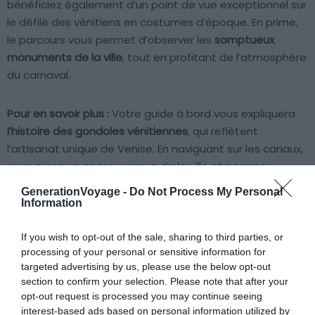
bénéficiez également d’un point de vue exceptionnel sur
le défilé des vénitiens en costumes d’époque. En prime,
le parcours vous permet d’observer les
somptueux
monuments de la ville
, tout en profitant de l’atmosphère
du carnaval.
Pour en savoir plus :
Votre guide à bord vous expliquera
l’histoire des gondoles vénitiennes
, qui reflètent
l’artisanat unique de Venise. En naviguant sur les canaux,
vous aurez un aperçu unique de la ville et pourrez
admirer certains de ces sites les plus emblématiques.
GenerationVoyage -
Do Not Process My Personal
Information
Passez devant le célèbre théâtre
La Fenice
, une
If you wish to opt-out of the sale, sharing to third parties, or
merveille de l’architecture vénitienne. Observez l’église
processing of your personal or sensitive information for
de la Salute et le musée de la collection Peggy
targeted advertising by us, please use the below opt-out
Guggenheim depuis votre gondole. Une
sérénade
section to confirm your selection. Please note that after your
vénitienne vous sera par ailleurs proposée
, ajoutant un
opt-out request is processed you may continue seeing
charme particulier à votre promenade. Un masque de
interest-based ads based on personal information utilized by