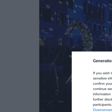
Generati
If you wish 
sensitive in
confirm you
continue se
information 
further disc
participants
Downstream 