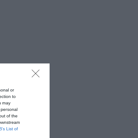
sonal or
ection to
ou may
 personal
out of the
 downstream
B’s List of