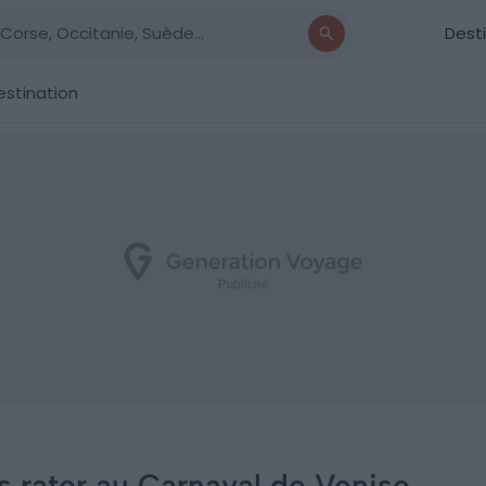
Dest
estination
 rater au Carnaval de Venise