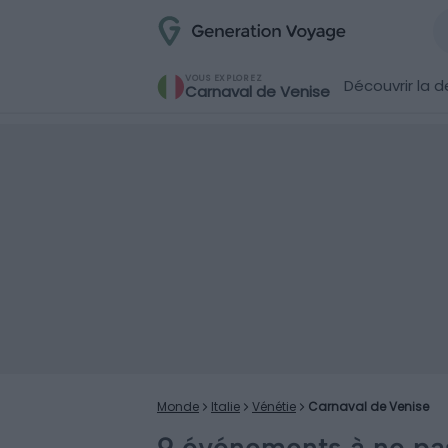
VOUS EXPLOREZ
Découvrir la d
Carnaval de Venise
Monde
Italie
Vénétie
Carnaval de Venise
9 événements à ne pas