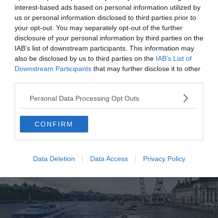
interest-based ads based on personal information utilized by
principaux. Ils permettent de faire les deux en une
us or personal information disclosed to third parties prior to
journée à un tarif réduit d’environ 15 à 20 % par rapport à
your opt-out. You may separately opt-out of the further
l’achat séparé.
disclosure of your personal information by third parties on the
IAB’s list of downstream participants. This information may
also be disclosed by us to third parties on the
IAB’s List of
Downstream Participants
that may further disclose it to other
third parties.
Personal Data Processing Opt Outs
Quelle croisière sur la Tamise choisir
CONFIRM
Data Deletion
Data Access
Privacy Policy