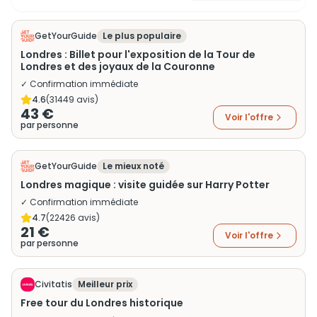
GetYourGuide
Le plus populaire
Londres : Billet pour l'exposition de la Tour de
Londres et des joyaux de la Couronne
✓ Confirmation immédiate
4.6
(
31449
avis)
43 €
Voir l'offre
par personne
GetYourGuide
Le mieux noté
Londres magique : visite guidée sur Harry Potter
✓ Confirmation immédiate
4.7
(
22426
avis)
21 €
Voir l'offre
par personne
Civitatis
Meilleur prix
Free tour du Londres historique