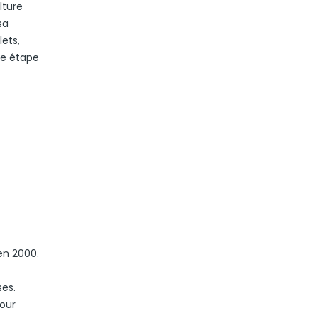
lture
sa
ets,
ne étape
en 2000.
ses.
pour