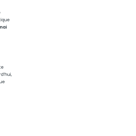
e
tique
mai
te
d’hui,
que