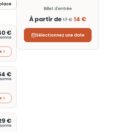
 place
Billet d'entrée
À partir de
14 €
17 €
40 €
Sélectionnez une date
rsonne
re
54 €
rsonne
re
29 €
rsonne