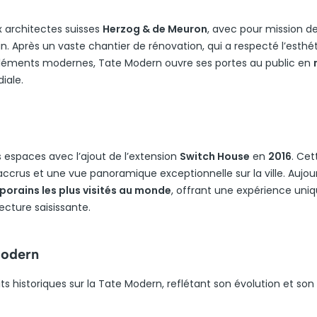
ux architectes suisses
Herzog & de Meuron
, avec pour mission d
. Après un vaste chantier de rénovation, qui a respecté l’esthé
 éléments modernes, Tate Modern ouvre ses portes au public en
iale.
s espaces avec l’ajout de l’extension
Switch House
en
2016
. Cet
ccrus et une vue panoramique exceptionnelle sur la ville. Aujour
orains les plus visités au monde
, offrant une expérience uni
ecture saisissante.
Modern
s historiques sur la Tate Modern, reflétant son évolution et son