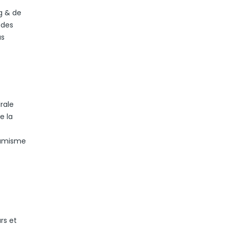
g & de
 des
us
rale
e la
namisme
rs et