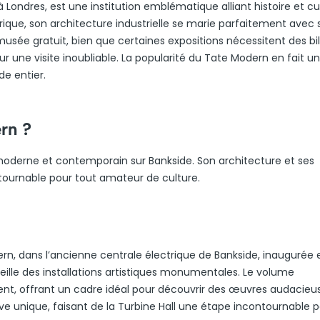
à Londres, est une institution emblématique alliant histoire et cu
ique, son architecture industrielle se marie parfaitement avec 
sée gratuit, bien que certaines expositions nécessitent des bill
ur une visite inoubliable. La popularité du Tate Modern en fait u
e entier.
rn ?
t moderne et contemporain sur Bankside. Son architecture et ses
tournable pour tout amateur de culture.
ern, dans l’ancienne centrale électrique de Bankside, inaugurée 
lle des installations artistiques monumentales. Le volume
ent, offrant un cadre idéal pour découvrir des œuvres audacieu
 unique, faisant de la Turbine Hall une étape incontournable 