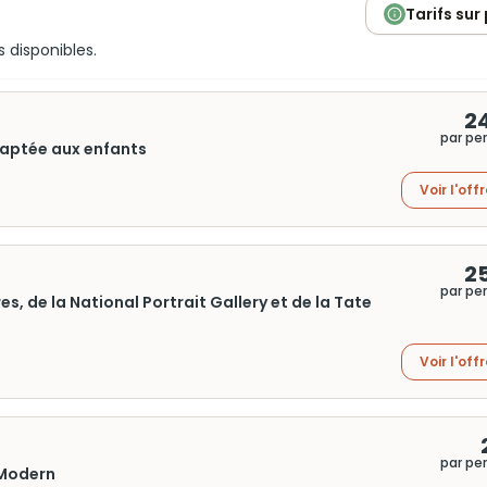
Tarifs sur
s disponibles.
2
par pe
daptée aux enfants
Voir l'off
2
par pe
es, de la National Portrait Gallery et de la Tate
Voir l'off
par pe
e Modern