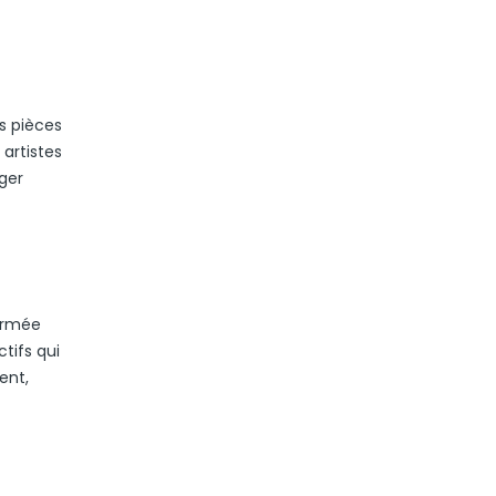
s pièces
artistes
ger
formée
tifs qui
ent,