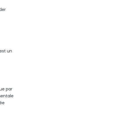
der
est un
ue par
mentale
tée