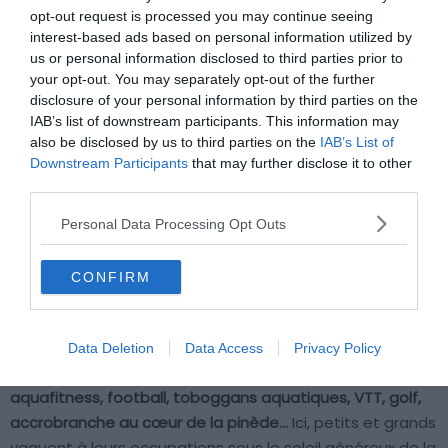
opt-out request is processed you may continue seeing
interest-based ads based on personal information utilized by
C’est au cœur d’une pinède sur le littoral préservé de la
us or personal information disclosed to third parties prior to
Toscane que l’on retrouve
l’Hu Park Albatros Village
. Dans
your opt-out. You may separately opt-out of the further
un domaine planté d’immenses pins parasols, celui-ci
disclosure of your personal information by third parties on the
mérite sa place parmi les plus beaux campings de
IAB’s list of downstream participants. This information may
Toscane. Proche du golfe de Baratti, entre Cecina et
also be disclosed by us to third parties on the
IAB’s List of
Downstream Participants
that may further disclose it to other
Piombino, il vous accueille dans de
confortables mobil-
third parties.
homes climatisés
. L’établissement se démarque par son
complexe aquatique de 3 000 m² doté d’une piscine
Personal Data Processing Opt Outs
olympique, de trois immenses piscines lagunaires et
d’une piscine couverte. Les plus petits pourront quant à
CONFIRM
eux se rafraîchir en toute sécurité dans la pataugeoire
attenante.
Data Deletion
Data Access
Privacy Policy
Les activités proposées sont variées :
beach-volley,
aquafitness, football, toboggans aquatiques, VTT, golf,
accrobranche au cœur de la pinède…
Ici, petits et grands
vaquent à leurs occupations sous le soleil généreux de la