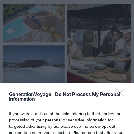
Crédit photo :
Campings.com
GenerationVoyage -
Do Not Process My Personal
Information
📍
Localisation :
Pineta di Torre
If you wish to opt-out of the sale, sharing to third parties, or
⭐
Nombre d’étoiles :
4
processing of your personal or sensitive information for
targeted advertising by us, please use the below opt-out
💙
On aime :
la proximité des plages
section to confirm your selection. Please note that after your