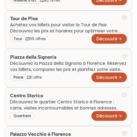
Découvrir
Galerie d’art
82
offre
s
Tour de Pise
Achetez vos billets pour visiter la Tour de Pise.
Découvrez les prix et horaires pour optimiser votre
visite. Expérience inoubliable garantie!
Découvrir
Tour
55
offre
s
Piazza della Signoria
Découvrez la Piazza della Signoria à Florence. Réservez
vos billets, comparez les prix et planifiez votre visite
dès maintenant !
Découvrir
Place
1
offre
Centro Storico
Découvrez le quartier Centro Storico à Florence :
carte, visites incontournables et bonnes adresses
pour une visite inoubliable.
Découvrir
Quartiers
Palazzo Vecchio à Florence