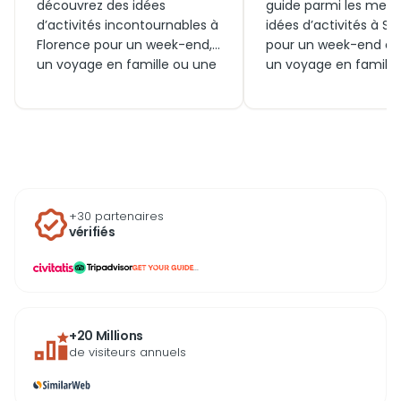
découvrez des idées
guide parmi les meill
d’activités incontournables à
idées d’activités à Si
Florence pour un week-end,
pour un week-end en
un voyage en famille ou une
un voyage en famille
escapade en couple. Entre
sortie aujourd’hui dan
visites culturelles, sorties
médiévale. Entre visit
dans les quartiers historiques,
incontournables, bille
billets pour les musées et
le Duomo, découvert
expériences uniques autour
autour de la Piazza de
de la ville, trouvez facilement
Campo et expérienc
quoi faire aujourd’hui pour
gourmandes, trouvez 
+30 partenaires
vivre Florence intensément.
l’essentiel pour profit
vérifiés
pleinement de Sienne
...
+20 Millions
de visiteurs annuels