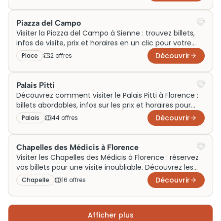
Piazza del Campo
Visiter la Piazza del Campo à Sienne : trouvez billets,
infos de visite, prix et horaires en un clic pour votre
aventure italienne inoubliable !
Découvrir
Place
2
offre
s
Palais Pitti
Découvrez comment visiter le Palais Pitti à Florence :
billets abordables, infos sur les prix et horaires pour
une visite inoubliable.
Découvrir
Palais
44
offre
s
Chapelles des Médicis à Florence
Visiter les Chapelles des Médicis à Florence : réservez
vos billets pour une visite inoubliable. Découvrez les
prix et horaires dès maintenant !
Découvrir
Chapelle
16
offre
s
Afficher plus