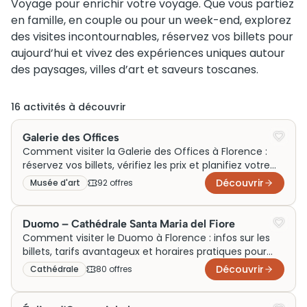
Voyage pour enrichir votre voyage. Que vous partiez
en famille, en couple ou pour un week-end, explorez
des visites incontournables, réservez vos billets pour
aujourd’hui et vivez des expériences uniques autour
des paysages, villes d’art et saveurs toscanes.
16
activité
s
à découvrir
Galerie des Offices
Comment visiter la Galerie des Offices à Florence :
réservez vos billets, vérifiez les prix et planifiez votre
visite dès maintenant !
Découvrir
Musée d'art
92
offre
s
Duomo – Cathédrale Santa Maria del Fiore
Comment visiter le Duomo à Florence : infos sur les
billets, tarifs avantageux et horaires pratiques pour
votre visite inoubliable.
Découvrir
Cathédrale
80
offre
s