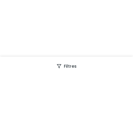
Filtres
Depuis 2013, Generation Voyage vous fait découvrir