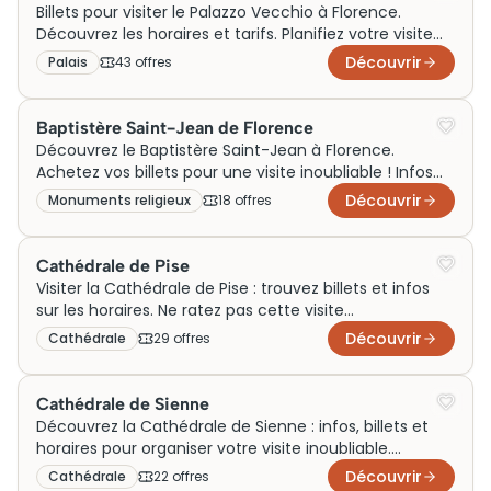
Billets pour visiter le Palazzo Vecchio à Florence.
Découvrez les horaires et tarifs. Planifiez votre visite
dès maintenant et explorez ce joyau historique !
Découvrir
Palais
43
offre
s
Baptistère Saint-Jean de Florence
Découvrez le Baptistère Saint-Jean à Florence.
Achetez vos billets pour une visite inoubliable ! Infos
sur prix et horaires inclus.
Découvrir
Monuments religieux
18
offre
s
Cathédrale de Pise
Visiter la Cathédrale de Pise : trouvez billets et infos
sur les horaires. Ne ratez pas cette visite
incontournable! Réservez dès maintenant!
Découvrir
Cathédrale
29
offre
s
Cathédrale de Sienne
Découvrez la Cathédrale de Sienne : infos, billets et
horaires pour organiser votre visite inoubliable.
Réservez et visitez dès aujourd'hui !
Découvrir
Cathédrale
22
offre
s