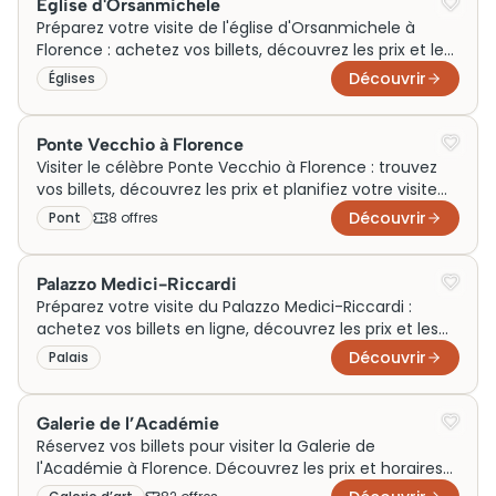
Église d'Orsanmichele
Préparez votre visite de l'église d'Orsanmichele à
Florence : achetez vos billets, découvrez les prix et les
horaires d'ouverture.
Découvrir
Églises
Ponte Vecchio à Florence
Visiter le célèbre Ponte Vecchio à Florence : trouvez
vos billets, découvrez les prix et planifiez votre visite
idéale. Ne manquez rien!
Découvrir
Pont
8
offre
s
Palazzo Medici-Riccardi
Préparez votre visite du Palazzo Medici-Riccardi :
achetez vos billets en ligne, découvrez les prix et les
horaires pour profiter pleinement du site.
Découvrir
Palais
Galerie de l’Académie
Réservez vos billets pour visiter la Galerie de
l'Académie à Florence. Découvrez les prix et horaires
pour une visite inoubliable!