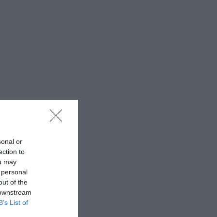
sonal or
ection to
ou may
 personal
out of the
 downstream
B’s List of