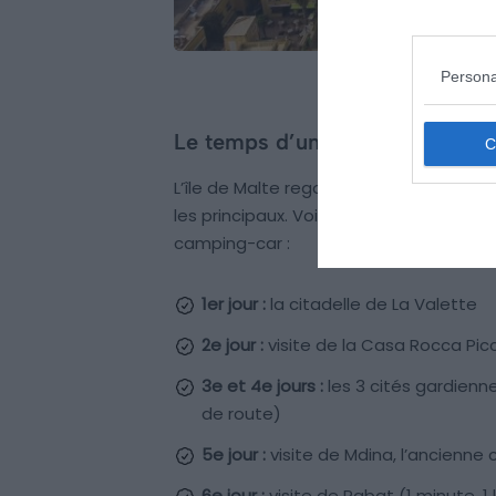
Persona
Le temps d’une semaine
L’île de Malte regorge de divers trésor
les principaux. Voici alors la liste de l
camping-car :
1er jour :
la citadelle de La Valette
2e jour :
visite de la Casa Rocca Picc
3e et 4e jours :
les 3 cités gardienne
de route)
5e jour :
visite de Mdina, l’ancienne
6e jour :
visite de Rabat (1 minute, 1