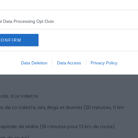
Crédit photo : Karina Movsesyan – Shutterstock
l Data Processing Opt Outs
CONFIRM
s. Ainsi, une semaine peut vous permettre d’en admirer
ieux superbes à visiter pendant votre séjour à Malte en
Data Deletion
Data Access
Privacy Policy
ola, à La Valette
s de La Valette, Isla, Birgù et Bormla (20 minutes, 11 km
 capitale de Malte (18 minutes pour 13 km de route)
 km de route)