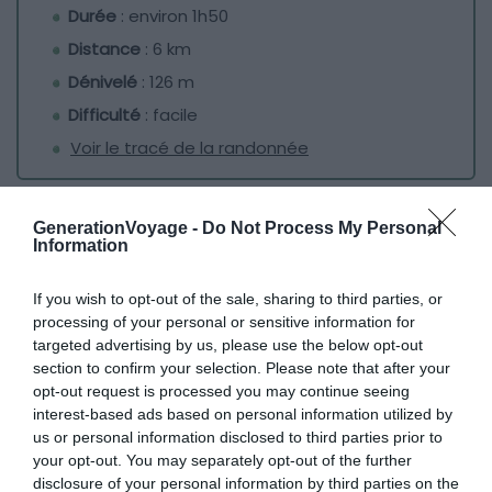
Durée
: environ 1h50
Distance
: 6 km
Dénivelé
: 126 m
Difficulté
: facile
Voir le tracé de la randonnée
Cette petite randonnée facile à Malte débute à Golden
GenerationVoyage -
Do Not Process My Personal
Beach, plage de sable fin à l’ouest de l’île, sympa pour la
Information
baignade mais très fréquentée. Ce sera donc avec
plaisir que les marcheurs s’échapperont par le sentier
If you wish to opt-out of the sale, sharing to third parties, or
pour rejoindre à pied le Majjistral Nature and History Park,
processing of your personal or sensitive information for
une réserve naturelle côtière parcourue par plusieurs
targeted advertising by us, please use the below opt-out
section to confirm your selection. Please note that after your
sentiers.
opt-out request is processed you may continue seeing
interest-based ads based on personal information utilized by
L’itinéraire, sans difficulté, permet de longer un moment
us or personal information disclosed to third parties prior to
les falaises pour atteindre la tour de Ghajn Znuber,
your opt-out. You may separately opt-out of the further
disclosure of your personal information by third parties on the
curiosité historique du coin, avant de retrouver votre