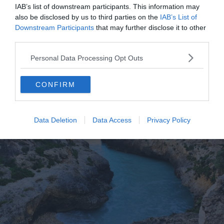
IAB’s list of downstream participants. This information may
point de départ en faisant une boucle.
also be disclosed by us to third parties on the
IAB’s List of
Downstream Participants
that may further disclose it to other
6. Marche côtière de Zebbug à
third parties.
l’ancienne Fenêtre d’Azur à Gozo
Personal Data Processing Opt Outs
CONFIRM
Data Deletion
Data Access
Privacy Policy