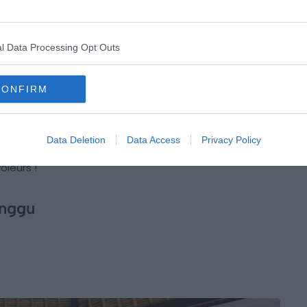
ions Airbnb de luxe à Bali avec cette demeure
ée comprend quatre grandes chambres pouvant
rtageront la piscine à débordement surplombant rizières
l Data Processing Opt Outs
CONFIRM
aditionnel à côté d’un petit village, la location donne
t un service de massage. Le marché d’
Ubud
, le village
es singes
ne sont qu’à quelques minutes. Les singes
Data Deletion
Data Access
Privacy Policy
andus que les chats dans cette île sublime, ils ne sont
oleurs !
anggu