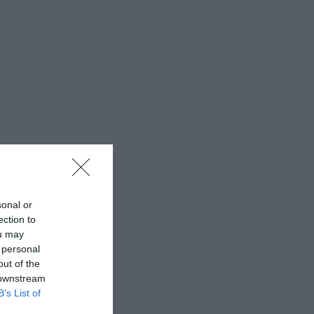
sonal or
ection to
ou may
 personal
out of the
 downstream
B’s List of