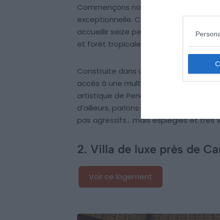
Commençons notre sélection des locat
exceptionnelle. Cette villa démesur
accueillir seize personnes. Elles se pa
Persona
et forêt tropicale.
Construite dans un style luxueux mais tr
accès à une multitude de services don
artistique de Penestanan et la
forêt d
d’ailleurs, parlons-en : encore plus rép
pas agressifs… mais espiègles et très v
2. Villa de luxe près de C
Voir ce logement