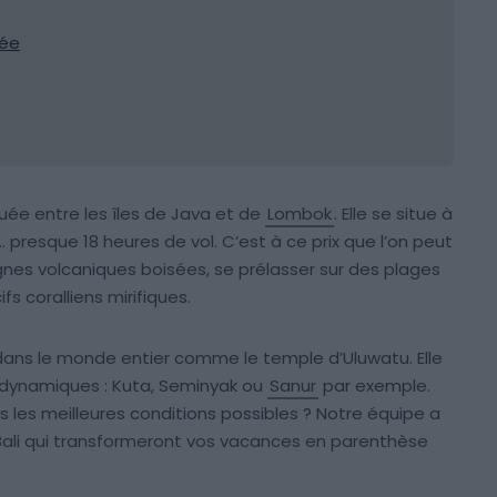
pée
ituée entre les îles de Java et de
Lombok
. Elle se situe à
t… presque 18 heures de vol. C’est à ce prix que l’on peut
es volcaniques boisées, se prélasser sur des plages
fs coralliens mirifiques.
es dans le monde entier comme le temple d’Uluwatu. Elle
 dynamiques : Kuta, Seminyak ou
Sanur
par exemple.
ns les meilleures conditions possibles ? Notre équipe a
 Bali qui transformeront vos vacances en parenthèse