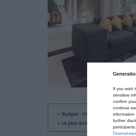
Generati
If you wish 
sensitive in
confirm you
continue se
Budget
: €€€€
information 
further disc
Le plus du logement
: sa piscin
participants
Downstream 