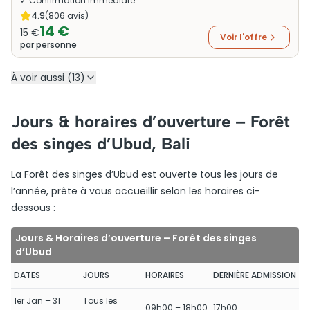
✓ Confirmation immédiate
4.9
(
806
avis)
14 €
15 €
Voir l'offre
par personne
À voir aussi (13)
Jours & horaires d’ouverture – Forêt
des singes d’Ubud, Bali
La Forêt des singes d’Ubud est ouverte tous les jours de
l’année, prête à vous accueillir selon les horaires ci-
dessous :
Jours & Horaires d’ouverture – Forêt des singes
d’Ubud
DATES
JOURS
HORAIRES
DERNIÈRE ADMISSION
1er Jan – 31
Tous les
09h00 – 18h00
17h00