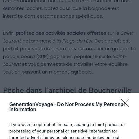
recommandations des loueurs d’embarcations ou des
autorités locales. Notez aussi que la baignade est
interdite dans certaines zones spécifiques.
Enfin,
profitez des activités sociales offertes
sur le
Saint-
Laurent
, notamment à la
Plage de l’Est
. Cet endroit est
parfait pour vous détendre et vous amuser en groupe. Le
paddle board (SUP) gagne en popularité sur le
Saint-
Laurent
et vous permettra de travailler votre équilibre
tout en passant un moment agréable.
Pêche dans l’archipel de Boucherville
GenerationVoyage -
Do Not Process My Personal
Information
If you wish to opt-out of the sale, sharing to third parties, or
processing of your personal or sensitive information for
targeted advertising by us, please use the below opt-out