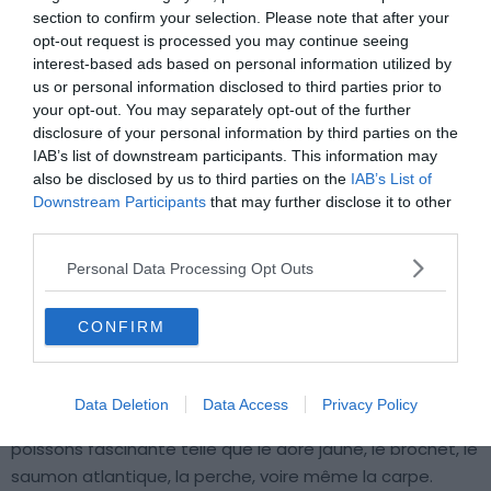
section to confirm your selection. Please note that after your
opt-out request is processed you may continue seeing
interest-based ads based on personal information utilized by
us or personal information disclosed to third parties prior to
your opt-out. You may separately opt-out of the further
disclosure of your personal information by third parties on the
IAB’s list of downstream participants. This information may
also be disclosed by us to third parties on the
IAB’s List of
Downstream Participants
that may further disclose it to other
Shutterstock – Color Chaser
third parties.
Pendant votre séjour, profitez d’un excellent spot de
Personal Data Processing Opt Outs
pêche dans l’
archipel de Boucherville
. Ce dernier offre un
environnement naturel préservé, idéal pour observer la
CONFIRM
faune. Au cœur du fleuve,
louez un bateau pour pratiquer
la pêche
au milieu du
Saint-Laurent
. N’oubliez pas
d’obtenir un permis de pêche délivré par les autorités
Data Deletion
Data Access
Privacy Policy
québécoises. Le
Saint-Laurent
abrite une variété de
poissons fascinante telle que le doré jaune, le brochet, le
saumon atlantique, la perche, voire même la carpe.