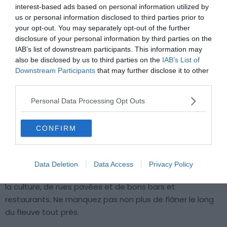
interest-based ads based on personal information utilized by
💶
Gamme :
Luxueux
us or personal information disclosed to third parties prior to
💙
On aime :
Le design chic et moderne
your opt-out. You may separately opt-out of the further
disclosure of your personal information by third parties on the
IAB’s list of downstream participants. This information may
Pourquoi nous l’avons sélectionné :
Cet appartement
also be disclosed by us to third parties on the
IAB’s List of
haut de gamme offre un spectacle visuel unique avec
Downstream Participants
that may further disclose it to other
third parties.
ses vues imprenables sur le cœur animé de Montréal. De
plus, les installations prestigieuses de l’immeuble offrent
Personal Data Processing Opt Outs
un quotidien rempli de luxe.
CONFIRM
Pour en savoir plus :
Cet Airbnb chic offre une vue
superbe sur
Montréal
, appréciable de chaque coin, que
ce soit depuis le confort du salon ou la quiétude de la
Data Deletion
Data Access
Privacy Policy
chambre. Séjournez dans le vieux Montréal, au coeur de
la culture, de rues pavées et de bons bars et
restaurants. Ne manquez pas non plus de flâner le long
du fleuve tout près.