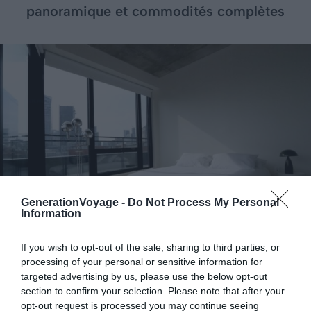
panoramique et commodités complètes
GenerationVoyage -
Do Not Process My Personal
Information
If you wish to opt-out of the sale, sharing to third parties, or
processing of your personal or sensitive information for
Crédit photo : Airbnb
targeted advertising by us, please use the below opt-out
section to confirm your selection. Please note that after your
opt-out request is processed you may continue seeing
📸
Photos :
Voir les photos