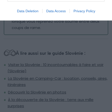
En quelques kilomètres, les flots apparaissent
verts ou bleus et offrent une plongée dans les
Data Deletion
Data Access
Privacy Policy
Alpes juliennes. Profitez du cadre naturel
lorsque vous reprenez votre souffle entre deux
coups de rame.
À lire aussi sur le guide Slovénie :
Visiter la Slovénie : 10 incontournables à faire et voir
(Slovénie)
La Slovénie en Camping-Car : location, conseils, aires,
itinéraires
Découvrir la Slovénie en photos
À la découverte de la Slovénie : terre aux mille
surprises