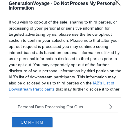
GenerationVoyage -
Do Not Process My Personal
cadre époustouflant.
Information
Les guides de Tinaraft vous récupèreront à proximité du
If you wish to opt-out of the sale, sharing to third parties, or
processing of your personal or sensitive information for
lac de Bled pour vous conduire jusqu’au point de départ.
targeted advertising by us, please use the below opt-out
Ils vous fournissent tout le matériel et l’expertise requis
section to confirm your selection. Please note that after your
car la pratique nécessite un certain savoir-faire. De plus,
opt-out request is processed you may continue seeing
ces professionnels sauront faire véhiculer l’esprit collectif
interest-based ads based on personal information utilized by
nécessaire à une telle aventure. Nécessitant une
us or personal information disclosed to third parties prior to
your opt-out. You may separately opt-out of the further
coordination remarquable des membres du radeau, le
disclosure of your personal information by third parties on the
rafting est
idéal pour fédérer un groupe
. Par ailleurs, il est
IAB’s list of downstream participants. This information may
exigé que tous les participants sachent nager. Les
also be disclosed by us to third parties on the
IAB’s List of
enfants sont autorisés à partir de huit ans.
Downstream Participants
that may further disclose it to other
third parties.
Personal Data Processing Opt Outs
⌛
Durée :
3h
👩‍👦
Âge minimum :
8 ans
CONFIRM
💙
On aime
: les nuances de couleur de la Save !