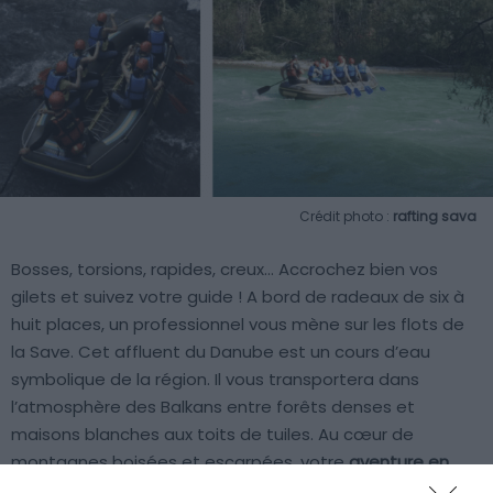
Crédit photo :
rafting sava
Bosses, torsions, rapides, creux… Accrochez bien vos
gilets et suivez votre guide ! A bord de radeaux de six à
huit places, un professionnel vous mène sur les flots de
la Save. Cet affluent du Danube est un cours d’eau
symbolique de la région. Il vous transportera dans
l’atmosphère des Balkans entre forêts denses et
maisons blanches aux toits de tuiles. Au cœur de
montagnes boisées et escarpées, votre
aventure en
rafting
vous procurera des sensations fortes dans un