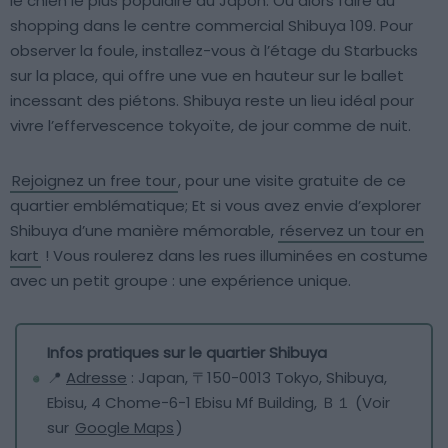
le chien le plus populaire du Japon. Ou alors faire du
shopping dans le centre commercial Shibuya 109. Pour
observer la foule, installez-vous à l’étage du Starbucks
sur la place, qui offre une vue en hauteur sur le ballet
incessant des piétons. Shibuya reste un lieu idéal pour
vivre l’effervescence tokyoïte, de jour comme de nuit.
Rejoignez un free tour
, pour une visite gratuite de ce
quartier emblématique; Et si vous avez envie d’explorer
Shibuya d’une manière mémorable,
réservez un tour en
kart
! Vous roulerez dans les rues illuminées en costume
avec un petit groupe : une expérience unique.
Infos pratiques sur le quartier Shibuya
📍
Adresse
: Japan, 〒150-0013 Tokyo, Shibuya,
Ebisu, 4 Chome−6−1 Ebisu Mf Building, Ｂ１ (Voir
sur
Google Maps
)