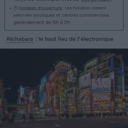
🕐
Horaires d’ouverture
: Les horaires varient
selon les boutiques et centres commerciaux,
généralement de 10h à 21h
Akihabara
: le haut lieu de l’électronique