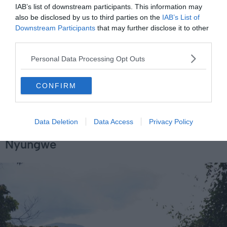
IAB’s list of downstream participants. This information may
also be disclosed by us to third parties on the
IAB’s List of
Downstream Participants
that may further disclose it to other
Infos pratiques sur le Kigali Genocide Memorial
third parties.
📍
Adresse
: KG 14 Ave, Kigali, Rwanda (Voir sur
Google Maps
)
Personal Data Processing Opt Outs
🕐
Horaires d’ouverture
: Généralement ouvert
de 8h à 17h (dernière entrée vers 16h), fermé
CONFIRM
lors de certains événements commémoratifs
Data Deletion
Data Access
Privacy Policy
6. La canopée du parc national de
Nyungwe