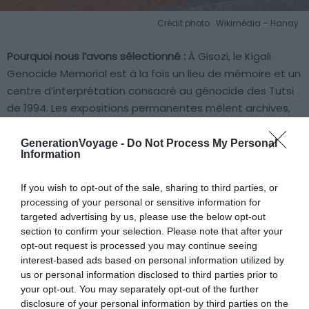
Crédit photo : Wikimédia – Hanay
Pourquoi nous l’avons sélectionné :
À Gisozi, le Kigali
Genocide Memorial est à la fois un lieu de mémoire et un
centre d’interprétation consacré au génocide des Tutsi
de 1994. Les expositions permanentes mêlent archives,
témoignages vidéo et objets personnels, avec un jardin
où reposent plus de 250 000 victimes dont une partie
GenerationVoyage -
Do Not Process My Personal
Information
n’est pas identifiée.
If you wish to opt-out of the sale, sharing to third parties, or
Pour en savoir plus :
La visite, sobre et très pédagogique,
processing of your personal or sensitive information for
vous plonge dans l’histoire récente du Rwanda et la
targeted advertising by us, please use the below opt-out
reconstruction du pays. L’entrée est gratuite, mais une
section to confirm your selection. Please note that after your
opt-out request is processed you may continue seeing
contribution est bienvenue pour l’audioguide en plusieurs
interest-based ads based on personal information utilized by
langues. Habillez-vous avec sobriété et évitez les photos
us or personal information disclosed to third parties prior to
dans les espaces intérieurs. Comptez 2h pour visiter le
your opt-out. You may separately opt-out of the further
site et vous recueillir dans le respect des lieux.
disclosure of your personal information by third parties on the