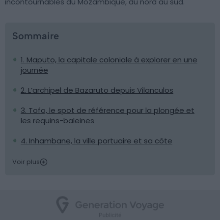
incontournables du Mozambique, du nord au sud.
Sommaire
1. Maputo, la capitale coloniale à explorer en une
journée
2. L’archipel de Bazaruto depuis Vilanculos
3. Tofo, le spot de référence pour la plongée et
les requins-baleines
4. Inhambane, la ville portuaire et sa côte
Voir plus