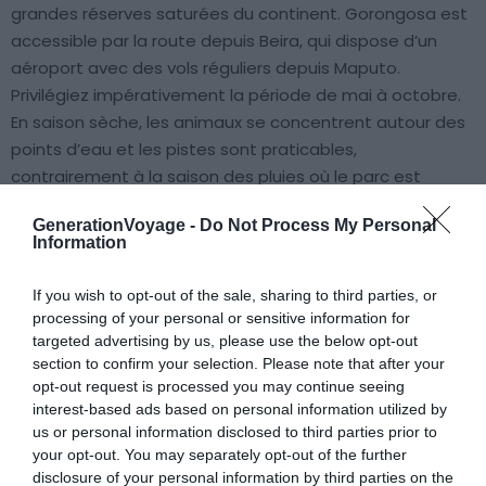
grandes réserves saturées du continent. Gorongosa est
accessible par la route depuis Beira, qui dispose d’un
aéroport avec des vols réguliers depuis Maputo.
Privilégiez impérativement la période de mai à octobre.
En saison sèche, les animaux se concentrent autour des
points d’eau et les pistes sont praticables,
contrairement à la saison des pluies où le parc est
largement inondé.
GenerationVoyage -
Do Not Process My Personal
Information
6. L’île de Mozambique, classée à
If you wish to opt-out of the sale, sharing to third parties, or
l’Unesco
processing of your personal or sensitive information for
targeted advertising by us, please use the below opt-out
section to confirm your selection. Please note that after your
opt-out request is processed you may continue seeing
interest-based ads based on personal information utilized by
us or personal information disclosed to third parties prior to
your opt-out. You may separately opt-out of the further
disclosure of your personal information by third parties on the