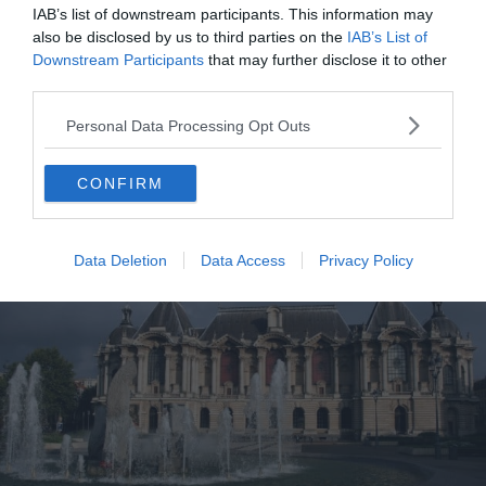
IAB’s list of downstream participants. This information may
🕐
Horaires d’ouverture
: Accès libre toute
also be disclosed by us to third parties on the
IAB’s List of
l’année aux abords de la Citadelle ; visites
Downstream Participants
that may further disclose it to other
guidées sur réservation
third parties.
Personal Data Processing Opt Outs
2. Musées et lieux culturels
CONFIRM
Le Palais des Beaux-Arts
Data Deletion
Data Access
Privacy Policy