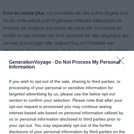
Pour en savoir plus :
La Citadelle de Lille a été érigée à la
fin du XVIIe siècle par l’ingénieur militaire Sébastien Le
Prestre de Vauban sur ordre de Louis XIV. Sa forme en
étoile et ses fossés en font un bord de ville atypique qui
servait à protéger Lille. Aujourd’hui, la Citadelle est
entourée d’un grand parc, le Bois de Boulogne, et voisine
avec un zoo très apprécié des familles. On s’y promène
GenerationVoyage -
Do Not Process My Personal
librement pour admirer les remparts et profiter de ce
Information
véritable havre de verdure. Des visites guidées de la
citadelle intérieure sont parfois proposées, selon les
If you wish to opt-out of the sale, sharing to third parties, or
autorisations de l’armée qui y est installée.
processing of your personal or sensitive information for
targeted advertising by us, please use the below opt-out
section to confirm your selection. Please note that after your
opt-out request is processed you may continue seeing
Infos pratiques sur La Citadelle de Lille
interest-based ads based on personal information utilized by
📍
Adresse
: Avenue du 43e régiment
us or personal information disclosed to third parties prior to
d’infanterie, 59800 Lille, France (Voir sur
Google
your opt-out. You may separately opt-out of the further
Maps
)
disclosure of your personal information by third parties on the