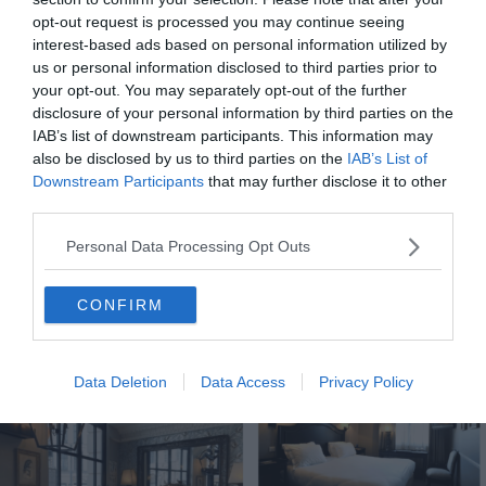
profiter du
hammam
.
opt-out request is processed you may continue seeing
interest-based ads based on personal information utilized by
us or personal information disclosed to third parties prior to
Venez faire un voyage dans le temps
your opt-out. You may separately opt-out of the further
disclosure of your personal information by third parties on the
IAB’s list of downstream participants. This information may
also be disclosed by us to third parties on the
IAB’s List of
Downstream Participants
that may further disclose it to other
third parties.
Personal Data Processing Opt Outs
Hôtel de la Treille
CONFIRM
Une adresse cosy dans le quartier piéton
Data Deletion
Data Access
Privacy Policy