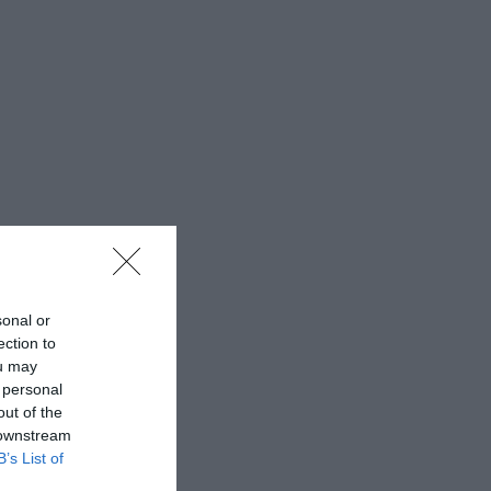
sonal or
ection to
ou may
 personal
out of the
 downstream
B’s List of