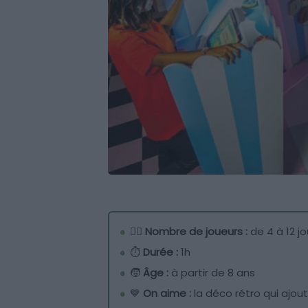
🧍‍♂️
Nombre de joueurs :
de 4 à 12 j
⏱
Durée :
1h
🧒
Âge :
à partir de 8 ans
💙
On aime :
la déco rétro qui ajout