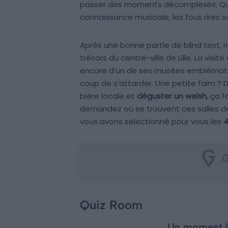
passer des moments décomplexés. Que 
connaissance musicale, les fous rires s
Après une bonne partie de blind test, 
trésors du centre-ville de Lille. La visite
encore d’un de ses musées emblématiqu
coup de s’attarder. Une petite faim ? 
bière locale et
déguster un welsh
, ça f
demandez où se trouvent ces salles de j
vous avons sélectionné pour vous les
4
Quiz Room
Un moment lu