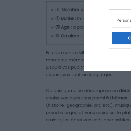
🧍‍♂️
Nombre de joueurs :
de 4 à 36 jo
⏱
Durée :
1h – 1h30 (si trois parties
Persona
🧒
Âge :
à partir de 8 ans
💙
On aime :
l’idée de se prendre p
En plein centre ville, ces deux salles de
moments mémorables. À votre arrivée,
jusqu’à vos pupitres puis vous laisse e
néanmoins tout au long du jeu.
Ce quiz game se décompose en
deux 
choisir vos questions parmi
6 thèmes
:
(histoire-géographie, art, etc.), musiq
prendre au jeu et vous croire sur le pl
crainte, les épreuves sont accessibles à