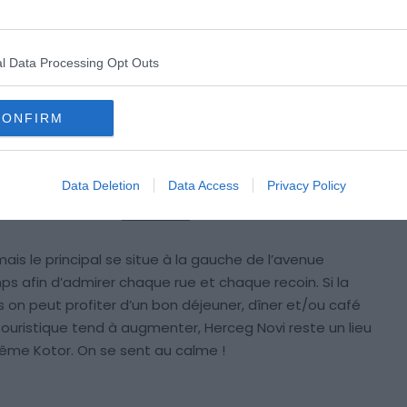
Crédit Photo : Shutterstock / Iren Key
l Data Processing Opt Outs
t par sa vieille ville, incontournable du Monténégro.
ille ou
stari grad
! Herceg Novi ne déroge pas à la règle
nt, la vieille ville de Herceg Novi diffère sensiblement de
CONFIRM
 l’architecture, les bâtiments, les nombreuses marches
 faut dire que Herceg Novi n’a pas la même histoire
e, italienne et ottomane, ce mélange fait que la ville
Data Deletion
Data Access
Privacy Policy
égrine ou même à
Dubrovnik
.
le mais le principal se situe à la gauche de l’avenue
ps afin d’admirer chaque rue et chaque recoin. Si la
ors on peut profiter d’un bon déjeuner, dîner et/ou café
touristique tend à augmenter, Herceg Novi reste un lieu
même Kotor. On se sent au calme !