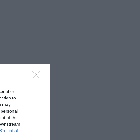
sonal or
ection to
ou may
 personal
out of the
 downstream
B’s List of