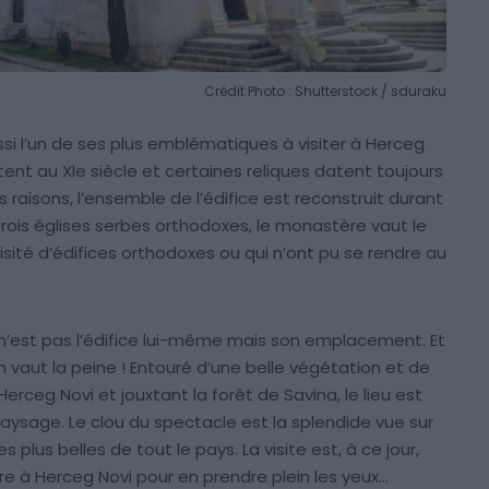
Crédit Photo : Shutterstock / sduraku
ussi l’un de ses plus emblématiques à visiter à Herceg
ent au XIe siècle et certaines reliques datent toujours
raisons, l’ensemble de l’édifice est reconstruit durant
trois églises serbes orthodoxes, le monastère vaut le
visité d’édifices orthodoxes ou qui n’ont pu se rendre au
 n’est pas l’édifice lui-même mais son emplacement. Et
en vaut la peine ! Entouré d’une belle végétation et de
Herceg Novi et jouxtant la forêt de Savina, le lieu est
paysage. Le clou du spectacle est la splendide vue sur
es plus belles de tout le pays. La visite est, à ce jour,
ire à Herceg Novi pour en prendre plein les yeux…