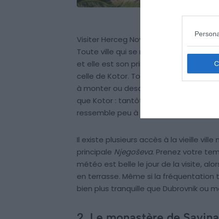
Persona
Visiter Herceg Novi commence avant tou
Toute ville qui se respecte a sa vieille v
et elle est son principal intérêt. Pourta
celle de Kotor. Tout semble différent :
à monter ou descendre, la situation… Il
que Kotor : tantôt sous domination serb
ressemble peu à sa consœur montén
Il existe plusieurs accès à la vieille vil
principale
Njegoševa
. Prenez votre tem
météo est belle le jour de la visite, al
en terrasse. Même si la fréquentation 
bien plus tranquille que Dubrovnik ou 
2. Le monastère de Savina