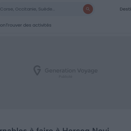
Dest
ion
Trouver des activités
rnables à faire à Herceg Novi