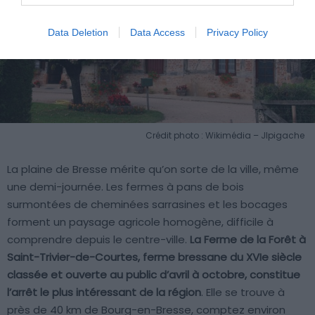
Data Deletion
Data Access
Privacy Policy
Crédit photo : Wikimédia – Jlpigache
La plaine de Bresse mérite qu’on sorte de la ville, même
une demi-journée. Les fermes à pans de bois
surmontées de cheminées sarrasines et les bocages
forment un paysage agricole homogène, difficile à
comprendre depuis le centre-ville.
La Ferme de la Forêt à
Saint-Trivier-de-Courtes, ferme bressane du XVIe siècle
classée et ouverte au public d’avril à octobre, constitue
l’arrêt le plus intéressant de la région
. Elle se trouve à
près de 40 km de Bourg-en-Bresse, comptez environ