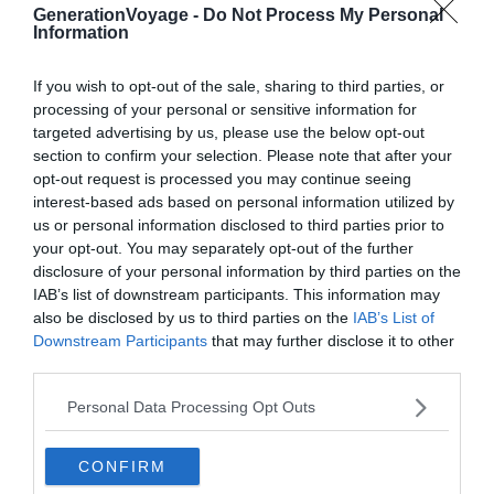
GenerationVoyage -
Do Not Process My Personal
aire de jeux bien équipée.
Information
L’entrée est payante en saison estivale jusqu’à 18h30
If you wish to opt-out of the sale, sharing to third parties, or
processing of your personal or sensitive information for
(4,30 € par adulte), gratuite après ainsi que le reste de
targeted advertising by us, please use the below opt-out
l’année. Si vous venez uniquement pour poser une
section to confirm your selection. Please note that after your
couverture sur la pelouse et pique-niquer au bord du lac,
opt-out request is processed you may continue seeing
n’hésitez pas à venir en fin de journée. Depuis le centre-
interest-based ads based on personal information utilized by
ville, vous pouvez rejoindre Bouvent à vélo en moins de 15
us or personal information disclosed to third parties prior to
min.
your opt-out. You may separately opt-out of the further
disclosure of your personal information by third parties on the
IAB’s list of downstream participants. This information may
6. La campagne bressane
also be disclosed by us to third parties on the
IAB’s List of
Downstream Participants
that may further disclose it to other
third parties.
Personal Data Processing Opt Outs
CONFIRM