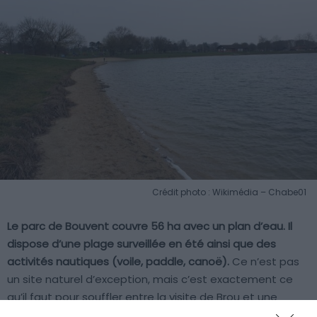
Crédit photo : Wikimédia – Chabe01
Le parc de Bouvent couvre 56 ha avec un plan d’eau. Il
dispose d’une plage surveillée en été ainsi que des
activités nautiques (voile, paddle, canoë).
Ce n’est pas
un site naturel d’exception, mais c’est exactement ce
qu’il faut pour souffler entre la visite de Brou et une
balade dans le centre. Les familles y trouveront aussi une