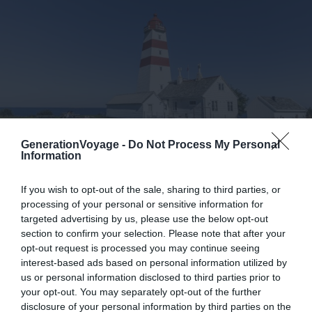
GenerationVoyage -
Do Not Process My Personal
Information
Shutterstock – IURII BURIAK
If you wish to opt-out of the sale, sharing to third parties, or
Pourquoi nous l’avons sélectionné :
À 30 minutes du
processing of your personal or sensitive information for
targeted advertising by us, please use the below opt-out
centre, cette île offre plages, randonnées et un phare
section to confirm your selection. Please note that after your
pittoresque du XIXe siècle, parfait pour les amateurs de
opt-out request is processed you may continue seeing
paysages maritimes.
interest-based ads based on personal information utilized by
us or personal information disclosed to third parties prior to
your opt-out. You may separately opt-out of the further
Pour en savoir plus :
Située à l’ouest d’Ålesund, Godøya
disclosure of your personal information by third parties on the
se rejoint aisément en voiture ou en bus. Le phare