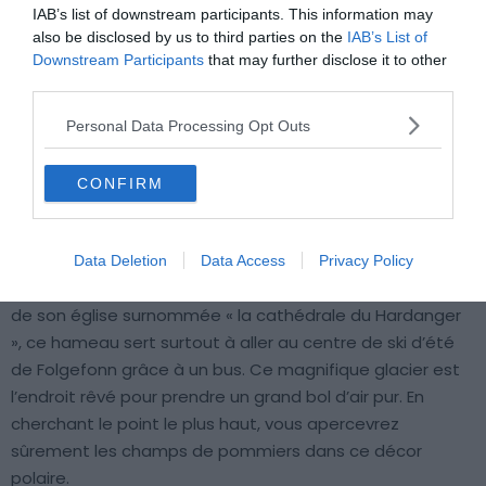
IAB’s list of downstream participants. This information may
also be disclosed by us to third parties on the
IAB’s List of
Downstream Participants
that may further disclose it to other
third parties.
Personal Data Processing Opt Outs
CONFIRM
Image de la cascade de Steindals, vue d’en bas (à gauche) et vue d’en
haut (à droite)
– Crédits photo : Shutterstock – MortenHeiselberg & Pe3k
Ensuite nous vous conseillons d’aller jusqu’à Tørvikbygd
Data Deletion
Data Access
Privacy Policy
pour prendre un ferry en direction de Jondal. En dehors
de son église surnommée « la cathédrale du Hardanger
», ce hameau sert surtout à aller au centre de ski d’été
de Folgefonn grâce à un bus. Ce magnifique glacier est
l’endroit rêvé pour prendre un grand bol d’air pur. En
cherchant le point le plus haut, vous apercevrez
sûrement les champs de pommiers dans ce décor
polaire.