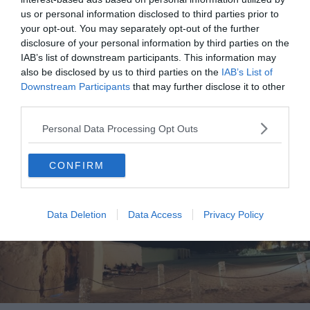
voir (Norvège)
us or personal information disclosed to third parties prior to
your opt-out. You may separately opt-out of the further
Les 12 plus beaux villages à visiter en Norvège
disclosure of your personal information by third parties on the
IAB’s list of downstream participants. This information may
also be disclosed by us to third parties on the
IAB’s List of
Le Sorrisniva Igloo hotel
Downstream Participants
that may further disclose it to other
third parties.
Personal Data Processing Opt Outs
CONFIRM
Data Deletion
Data Access
Privacy Policy