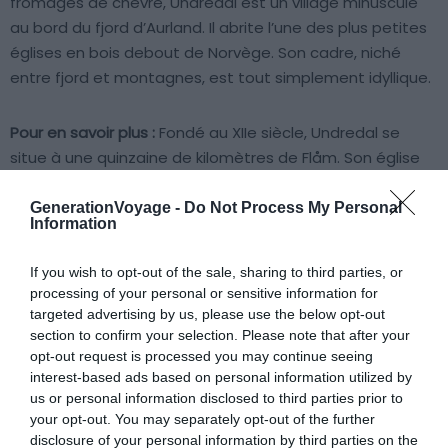
fromages de chèvre, Undredal est un village minuscule
au bord du fjord d’Aurland. Il abrite l’une des plus petites
églises en bois debout de Norvège. Son cadre, niché
entre fjord et montagnes, est tout simplement idyllique.
Pour en savoir plus :
Fondé au XIIe siècle, Undredal se
situe à une quinzaine de kilomètres de Flåm. Son église
en bois debout, bâtie vers 1147, peut accueillir à peine 40
personnes, faisant d’elle une curiosité à ne pas manquer.
GenerationVoyage -
Do Not Process My Personal
Information
Les habitants perpétuent une tradition fromagère
ancestrale : goûtez au fameux « geitost », ce fromage
If you wish to opt-out of the sale, sharing to third parties, or
de chèvre brun si typique. Depuis Undredal, explorez
processing of your personal or sensitive information for
facilement le Sognefjord ou faites une excursion en
targeted advertising by us, please use the below opt-out
bateau pour admirer les cascades et les paysages
section to confirm your selection. Please note that after your
spectaculaires de la région.
opt-out request is processed you may continue seeing
interest-based ads based on personal information utilized by
us or personal information disclosed to third parties prior to
7. Flåm (Sognefjord)
your opt-out. You may separately opt-out of the further
disclosure of your personal information by third parties on the