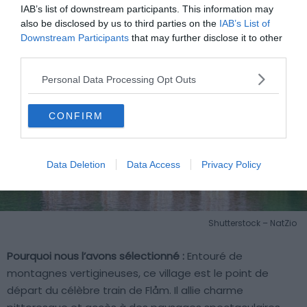
IAB’s list of downstream participants. This information may
also be disclosed by us to third parties on the
IAB’s List of
Downstream Participants
that may further disclose it to other
third parties.
Personal Data Processing Opt Outs
CONFIRM
Data Deletion
Data Access
Privacy Policy
Shutterstock – NatZio
Pourquoi nous l’avons sélectionné :
Entouré de
montagnes vertigineuses, ce village est le point de
départ du célèbre train de Flåm. Il allie charme