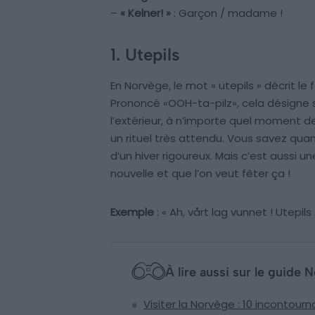
–
« Kelner! »
: Garçon / madame !
1. Utepils
En Norvège, le mot « utepils » décrit le 
Prononcé «OOH-ta-pilz», cela désigne
l’extérieur, à n’importe quel moment de 
un rituel très attendu. Vous savez qua
d’un hiver rigoureux. Mais c’est aussi u
nouvelle et que l’on veut fêter ça !
Exemple
: « Ah, vårt lag vunnet ! Utepils
À lire aussi sur le guide 
Visiter la Norvège : 10 incontourna