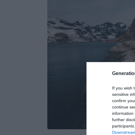
Generati
If you wish 
sensitive in
confirm you
continue se
information 
further disc
participants
Downstream 