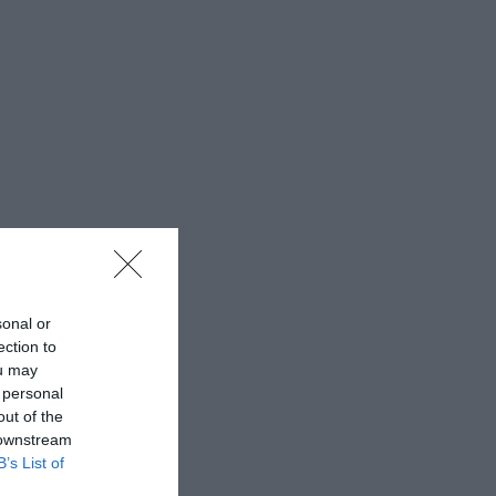
sonal or
ection to
ou may
 personal
out of the
 downstream
B’s List of