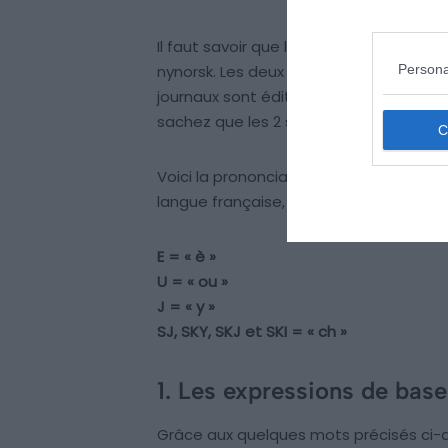
Il faut savoir que la Norvège possède de
Persona
nynorsk. Les deux ont le même statut et 
journaux sont édités et imprimés dans le
sachez que les 2 sont compris par les a
Voici la prononciation de 4 lettres et 
langue française, pour bien commencer
E = « è »
U = « ou »
J = « y »
SJ, SKY, SKJ et SKI = « ch »
1. Les expressions de base
Grâce aux quelques mots précisés ci-d