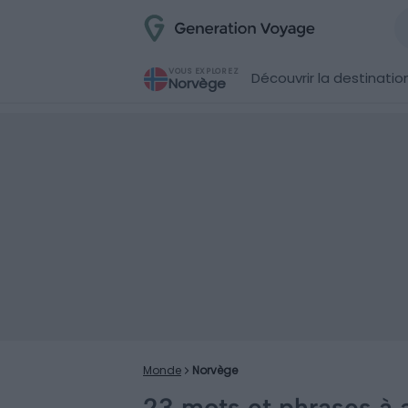
VOUS EXPLOREZ
Découvrir la destinatio
Norvège
Monde
Norvège
23 mots et phrases à 