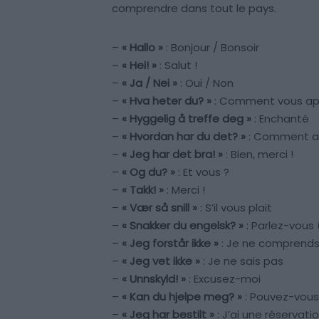
comprendre dans tout le pays.
–
« Hallo »
: Bonjour / Bonsoir
–
« Hei! »
: Salut !
–
« Ja / Nei »
: Oui / Non
–
« Hva heter du? »
: Comment vous ap
–
« Hyggelig å treffe deg »
: Enchanté
–
« Hvordan har du det? »
: Comment al
–
« Jeg har det bra! »
: Bien, merci !
–
« Og du? »
: Et vous ?
–
« Takk! »
: Merci !
–
« Vær så snill »
: S’il vous plait
–
« Snakker du engelsk? »
: Parlez-vous
–
« Jeg forstår ikke »
: Je ne comprends
–
« Jeg vet ikke »
: Je ne sais pas
–
« Unnskyld! »
: Excusez-moi
–
« Kan du hjelpe meg? »
: Pouvez-vous
–
« Jeg har bestilt »
: J’ai une réservati