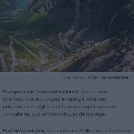
Crédit photo :
Flickr – dan.kristiansen
Pourquoi nous l’avons sélectionné :
Cette route
spectaculaire aux virages en épingle offre des
panoramas vertigineux et l’une des expériences de
conduite les plus emblématiques de Norvège.
Pour en savoir plus :
La « route des Trolls » se situe dans le