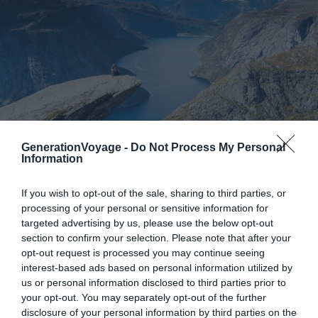
GenerationVoyage -
Do Not Process My Personal
Information
Crédit photo :
Flickr – dan.kristiansen
If you wish to opt-out of the sale, sharing to third parties, or
Pourquoi nous l’avons sélectionné :
Son promontoire
processing of your personal or sensitive information for
rocheux suspendu à 700 mètres d’altitude offre l’un des
targeted advertising by us, please use the below opt-out
panoramas les plus spectaculaires de Norvège.
section to confirm your selection. Please note that after your
opt-out request is processed you may continue seeing
interest-based ads based on personal information utilized by
Pour en savoir plus :
Trolltunga se trouve près de la ville
us or personal information disclosed to third parties prior to
d’Odda, au cœur du comté de Hordaland. Son nom
your opt-out. You may separately opt-out of the further
signifie « la langue du troll » et s’explique par la forme
disclosure of your personal information by third parties on the