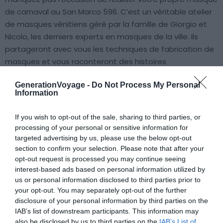
de carnaval au San Marco 596. C’est un véritable atelier
de masques vénitiens géré par la famille de Giorgio et
Nicolo, les derniers experts en masques de la ville. Ils
partageront avec vous les techniques de fabrication de
masques et vous raconteront des histoires
intéressantes sur le carnaval et ses personnages
GenerationVoyage -
Do Not Process My Personal
historiques.
Information
Au cours de l’atelier, vous créerez de bout en bout un vrai
If you wish to opt-out of the sale, sharing to third parties, or
masque de carnaval vénitien. Avec les conseils de
processing of your personal or sensitive information for
l’atelier, vous décorerez votre masque avec des couleurs
targeted advertising by us, please use the below opt-out
section to confirm your selection. Please note that after your
brillantes et ajouterez des ornements pour le rendre
opt-out request is processed you may continue seeing
unique. Ensuite, vous pourrez vous promener dans les
interest-based ads based on personal information utilized by
rues de Venise en portant votre masque fait à la main
us or personal information disclosed to third parties prior to
pour vous mélanger à la foule du carnaval.
your opt-out. You may separately opt-out of the further
disclosure of your personal information by third parties on the
IAB’s list of downstream participants. This information may
Atelier la Bauta
also be disclosed by us to third parties on the
IAB’s List of